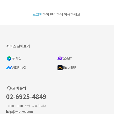
로그인
하여 편리하게 이용하세요!
서비스 전체보기
위시켓
요즘IT
AIDP - AX
Rise ERP
고객 문의
02-6925-4849
10:00-18:00
주말·공휴일 제외
help@wishket.com