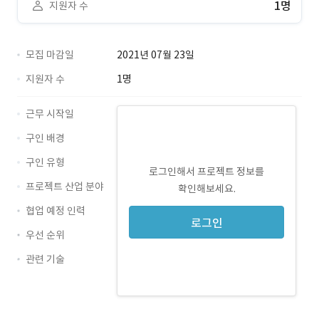
1명
지원자 수
모집 마감일
2021년 07월 23일
지원자 수
1명
근무 시작일
구인 배경
구인 유형
로그인해서 프로젝트 정보를
프로젝트 산업 분야
확인해보세요.
협업 예정 인력
로그인
우선 순위
관련 기술
Python · 경력 무관
Django · 경력 무관
GitHub · 경력 무관