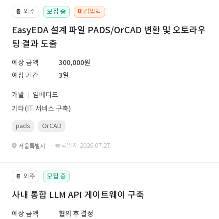
외주
모집 중
마감임박
📔
EasyEDA 설계 파일 PADS/OrCAD 변환 및 오토라우
팅 결과 도출
예상 금액
300,000원
예상 기간
3일
개발
임베디드
기타(IT 서비스 구축)
pads
OrCAD
· 등록일자 2026.07.27.
서울특별시
외주
모집 중
📔
사내 통합 LLM API 게이트웨이 구축
예상 금액
협의 후 결정