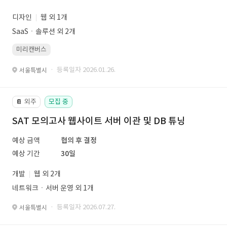
디자인
웹 외 1개
SaaSㆍ솔루션 외 2개
미리캔버스
· 등록일자 2026.01.26.
서울특별시
외주
모집 중
📔
SAT 모의고사 웹사이트 서버 이관 및 DB 튜닝
예상 금액
협의 후 결정
예상 기간
30일
개발
웹 외 2개
네트워크ㆍ서버 운영 외 1개
· 등록일자 2026.07.27.
서울특별시