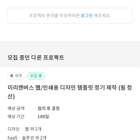
프로젝트 문의를 작성하려면
로그인
해주세요.
모집 중인 다른 프로젝트
외주
모집 중
📔
미리캔버스 웹/인쇄용 디자인 템플릿 정기 제작 (월 정
산)
예상 금액
협의 후 결정
예상 기간
180일
디자인
웹 외 1개
SaaSㆍ솔루션 외 2개