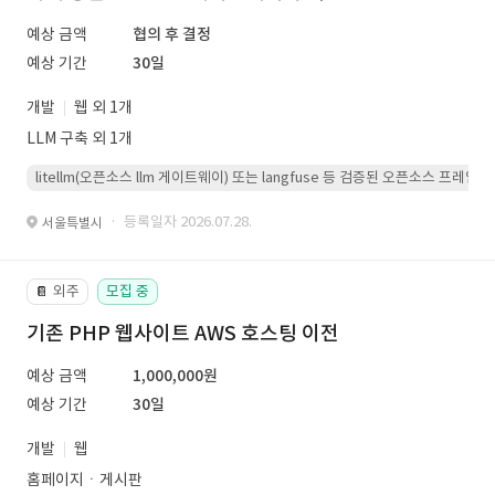
예상 금액
협의 후 결정
예상 기간
30일
개발
웹 외 1개
LLM 구축 외 1개
litellm(오픈소스 llm 게이트웨이) 또는 langfuse 등 검증된 오픈소스 프
· 등록일자 2026.07.28.
서울특별시
외주
모집 중
📔
기존 PHP 웹사이트 AWS 호스팅 이전
예상 금액
1,000,000원
예상 기간
30일
개발
웹
홈페이지ㆍ게시판