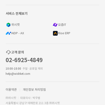
서비스 전체보기
위시켓
요즘IT
AIDP - AX
Rise ERP
고객 문의
02-6925-4849
10:00-18:00
주말·공휴일 제외
help@wishket.com
이용약관
개인정보 처리방침
㈜위시켓
대표이사 : 박우범
서울특별시 강남구 테헤란로 211 3층 ㈜위시켓