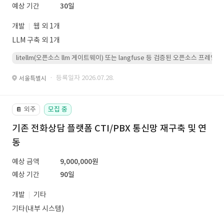
예상 기간
30일
개발
웹 외 1개
LLM 구축 외 1개
litellm(오픈소스 llm 게이트웨이) 또는 langfuse 등 검증된 오픈소스 프
· 등록일자 2026.07.28.
서울특별시
외주
모집 중
📔
기존 전화상담 플랫폼 CTI/PBX 통신망 재구축 및 연
동
예상 금액
9,000,000원
예상 기간
90일
개발
기타
기타(내부 시스템)