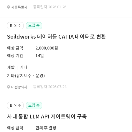
· 등록일자 2026.01.26.
서울특별시
외주
모집 중
📔
Soildworks 데이터를 CATIA 데이터로 변환
예상 금액
2,000,000원
예상 기간
14일
개발
기타
기타(유지보수ㆍ운영)
· 등록일자 2026.07.24.
대전광역시
외주
모집 중
📔
사내 통합 LLM API 게이트웨이 구축
예상 금액
협의 후 결정