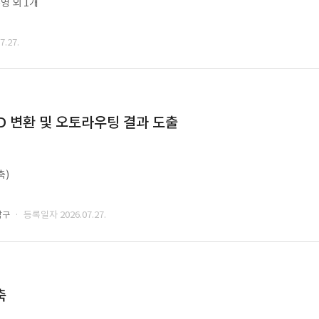
영 외 1개
.27.
CAD 변환 및 오토라우팅 결과 도출
축)
· 등록일자 2026.07.27.
남구
축