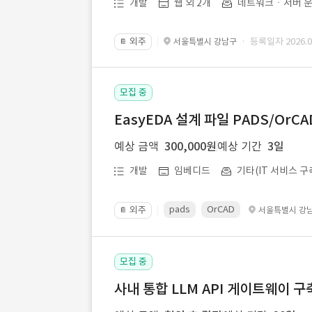
개발
웹 외 2개
네트워크ㆍ서버 운
외주
· 등록일자 2026.07
서울특별시 강남구
📔
모집 중
EasyEDA 설계 파일 PADS/Or
예상 금액
300,000원
예상 기간
3일
개발
임베디드
기타(IT 서비스 구
pads
OrCAD
외주
서울특별시 강
📔
모집 중
사내 통합 LLM API 게이트웨이 구