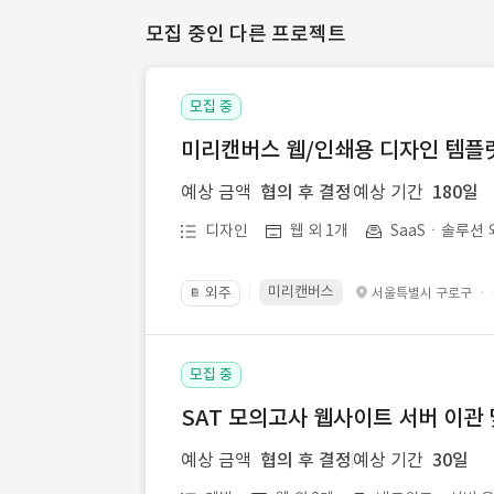
모집 중인 다른 프로젝트
모집 중
미리캔버스 웹/인쇄용 디자인 템플릿 
예상 금액
협의 후 결정
예상 기간
180일
디자인
웹 외 1개
SaaSㆍ솔루션 
미리캔버스
외주
·
서울특별시 구로구
📔
모집 중
SAT 모의고사 웹사이트 서버 이관 
예상 금액
협의 후 결정
예상 기간
30일