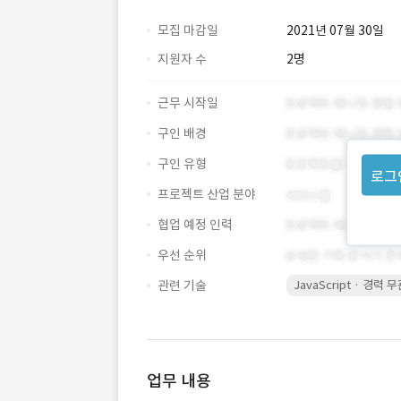
모집 마감일
2021년 07월 30일
지원자 수
2명
근무 시작일
구인 배경
구인 유형
로그
프로젝트 산업 분야
협업 예정 인력
우선 순위
관련 기술
JavaScript · 경력 
업무 내용