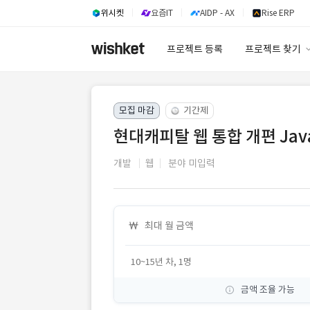
위시켓
요즘IT
AIDP - AX
Rise ERP
프로젝트 등록
프로젝트 찾기
프로젝트 찾기
모집 마감
기간제
유사사례 검색 A
현대캐피탈 웹 통합 개편 Jav
개발
웹
분야 미입력
최대 월 금액
10~15년 차, 1명
금액 조율 가능