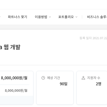
파트너스 찾기
이용방법
포트폴리오
비즈니스 솔루
이용방법
포트폴리오
엔터프라이즈
I
파트너 등급
이용후기
등록 일자 2021.07.22
안심 코드 케어
이용요금
솔루션 마켓
a 웹 개발
고객센터
스토어
8,000,000원/월
예상 기간
지원자 수
90일
2명
8,000,000원/월