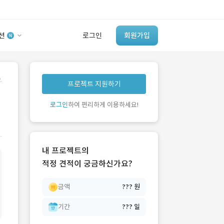
션
로그인
회원가입
유사사례 검색 AI
.
프로젝트 지원하기
‘이런 거’ 만들어본
개발 회사 있어?
로그인
하여 편리하게 이용하세요!
바로가기
내 프로젝트의
적정 견적이 궁금하신가요?
금액
??? 원
기간
??? 일