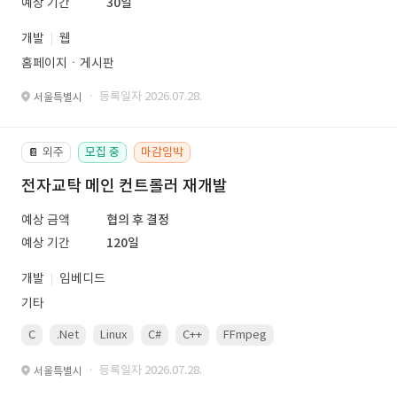
예상 기간
30일
개발
웹
홈페이지ㆍ게시판
· 등록일자 2026.07.28.
서울특별시
외주
모집 중
마감임박
📔
전자교탁 메인 컨트롤러 재개발
예상 금액
협의 후 결정
예상 기간
120일
개발
임베디드
기타
C
.Net
Linux
C#
C++
FFmpeg
VisualStudio
OrC
· 등록일자 2026.07.28.
서울특별시