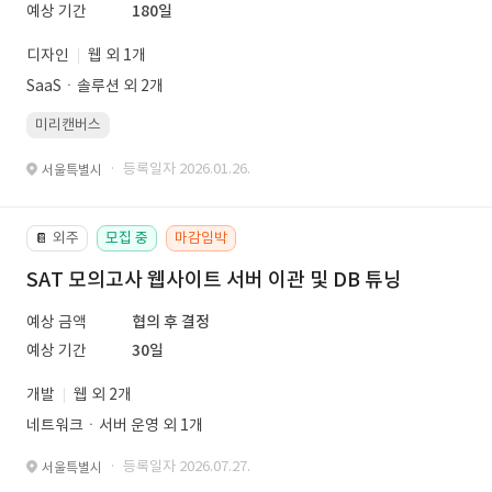
예상 기간
180일
디자인
웹 외 1개
SaaSㆍ솔루션 외 2개
미리캔버스
· 등록일자 2026.01.26.
서울특별시
외주
모집 중
마감임박
📔
SAT 모의고사 웹사이트 서버 이관 및 DB 튜닝
예상 금액
협의 후 결정
예상 기간
30일
개발
웹 외 2개
네트워크ㆍ서버 운영 외 1개
· 등록일자 2026.07.27.
서울특별시