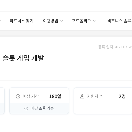
파트너스 찾기
이용방법
포트폴리오
비즈니스 솔루
이용방법
포트폴리오
엔터프라이즈
I
파트너 등급
이용후기
등록 일자 2021.07.26
안심 코드 케어
이용요금
솔루션 마켓
의 슬롯 게임 개발
고객센터
스토어
180일
2명
예상 기간
지원자 수
기간 조율 가능