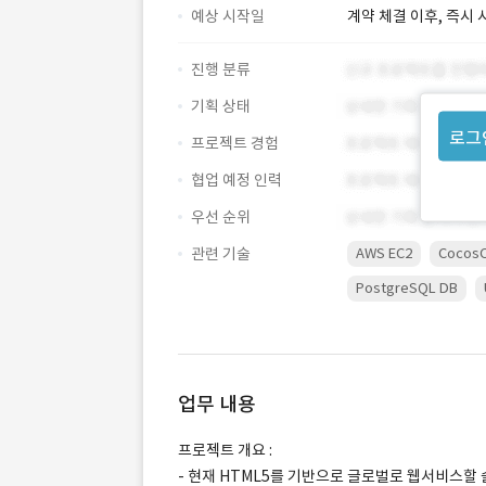
예상 시작일
계약 체결 이후, 즉시 
진행 분류
기획 상태
로그
프로젝트 경험
협업 예정 인력
우선 순위
관련 기술
AWS EC2
CocosC
PostgreSQL DB
업무 내용
프로젝트 개요 :
- 현재 HTML5를 기반으로 글로벌로 웹서비스할