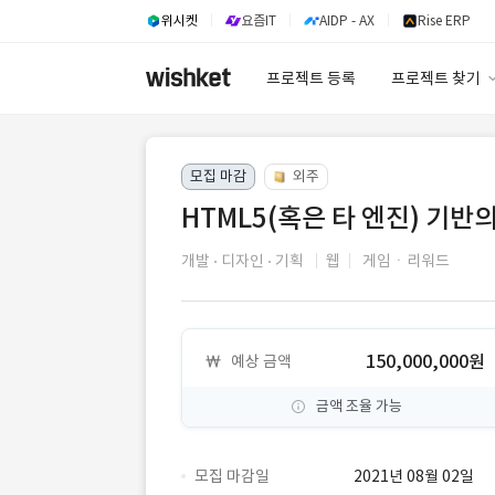
위시켓
요즘IT
AIDP - AX
Rise ERP
프로젝트 등록
프로젝트 찾기
프로젝트 찾기
모집 마감
외주
유사사례 검색 A
HTML5(혹은 타 엔진) 기반
개발
디자인
기획
웹
게임ㆍ리워드
150,000,000원
예상 금액
금액 조율 가능
모집 마감일
2021년 08월 02일