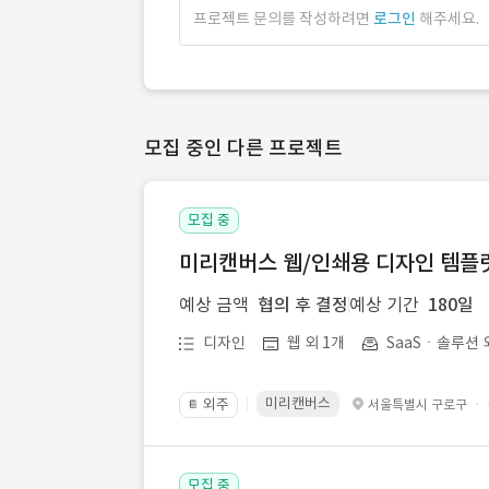
프로젝트 문의를 작성하려면
로그인
해주세요.
모집 중인 다른 프로젝트
모집 중
미리캔버스 웹/인쇄용 디자인 템플릿 
예상 금액
협의 후 결정
예상 기간
180일
디자인
웹 외 1개
SaaSㆍ솔루션 
미리캔버스
외주
·
서울특별시 구로구
📔
모집 중