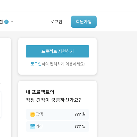
션
로그인
회원가입
유사사례 검색 AI
.
프로젝트 지원하기
‘이런 거’ 만들어본
개발 회사 있어?
로그인
하여 편리하게 이용하세요!
바로가기
내 프로젝트의
적정 견적이 궁금하신가요?
금액
??? 원
기간
??? 일