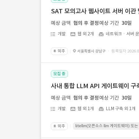
SAT 모의고사 웹사이트 서버 이관 
예상 금액
협의 후 결정
예상 기간
30일
개발
웹 외 2개
네트워크ㆍ서버 운
외주
· 등록일자 2026.07
서울특별시 강남구
📔
모집 중
사내 통합 LLM API 게이트웨이 구
예상 금액
협의 후 결정
예상 기간
30일
개발
웹 외 1개
LLM 구축 외 1개
litellm(오픈소스 llm 게이트웨이)
외주
📔