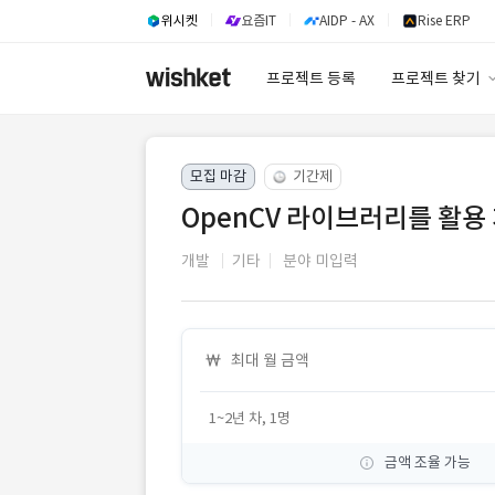
위시켓
요즘IT
AIDP - AX
Rise ERP
프로젝트 등록
프로젝트 찾기
프로젝트 찾기
모집 마감
기간제
유사사례 검색 A
OpenCV 라이브러리를 활용
개발
기타
분야 미입력
최대 월 금액
1~2년 차, 1명
금액 조율 가능