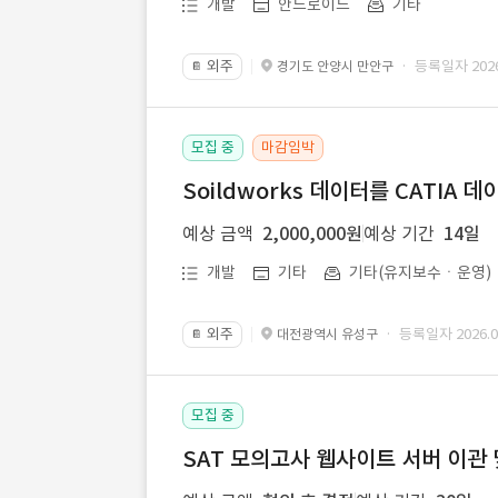
개발
안드로이드
기타
외주
· 등록일자 2026.
경기도 안양시 만안구
📔
모집 중
마감임박
Soildworks 데이터를 CATIA 
예상 금액
2,000,000원
예상 기간
14일
개발
기타
기타(유지보수ㆍ운영)
외주
· 등록일자 2026.07
대전광역시 유성구
📔
모집 중
SAT 모의고사 웹사이트 서버 이관 