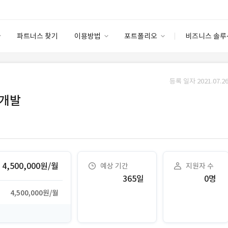
파트너스 찾기
이용방법
포트폴리오
비즈니스 솔루
이용방법
포트폴리오
엔터프라이즈
I
파트너 등급
이용후기
등록 일자 2021.07.26
안심 코드 케어
이용요금
솔루션 마켓
 개발
고객센터
스토어
4,500,000원/월
예상 기간
지원자 수
365일
0명
4,500,000원/월