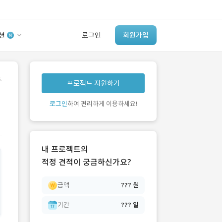
션
로그인
회원가입
유사사례 검색 AI
.
프로젝트 지원하기
‘이런 거’ 만들어본
개발 회사 있어?
로그인
하여 편리하게 이용하세요!
바로가기
내 프로젝트의
적정 견적이 궁금하신가요?
금액
??? 원
기간
??? 일