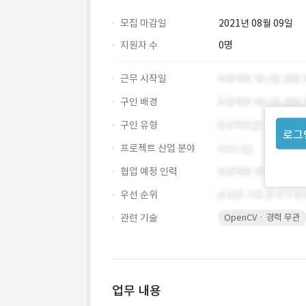
모집 마감일
2021년 08월 09일
지원자 수
0명
근무 시작일
구인 배경
구인 유형
로그
프로젝트 산업 분야
협업 예정 인력
우선 순위
관련 기술
OpenCV · 경력 무관
업무 내용