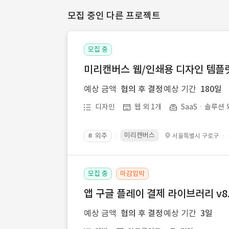
모집 중인 다른 프로젝트
모집 중
미리캔버스 웹/인쇄용 디자인 템플릿 
예상 금액
협의 후 결정
예상 기간
180일
디자인
웹 외 1개
SaaSㆍ솔루션 
미리캔버스
외주
·
서울특별시 구로구
📔
모집 중
마감임박
앱 구글 플레이 결제 라이브러리 v8.
예상 금액
협의 후 결정
예상 기간
3일