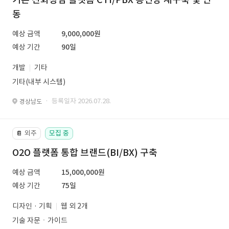
동
예상 금액
9,000,000원
예상 기간
90일
개발
기타
기타(내부 시스템)
· 등록일자 2026.07.28.
경상남도
외주
모집 중
📔
O2O 플랫폼 통합 브랜드(BI/BX) 구축
예상 금액
15,000,000원
예상 기간
75일
디자인 · 기획
웹 외 2개
기술 자문ㆍ가이드