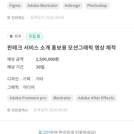
Figma
Adobe Illustrator
Indesign
Photoshop
· 등록일자 2026.08.03.
전라북도
외주
모집 중
📔
핀테크 서비스 소개 홍보용 모션그래픽 영상 제작
예상 금액
1,500,000원
예상 기간
30일
디자인 · 기획
기타
그래픽ㆍ미디어
Adobe Premiere pro
Illustrator
Adobe After Effects
Photo
· 등록일자 2026.08.05.
인천광역시
로그인
하여 편리하게 이용하세요!