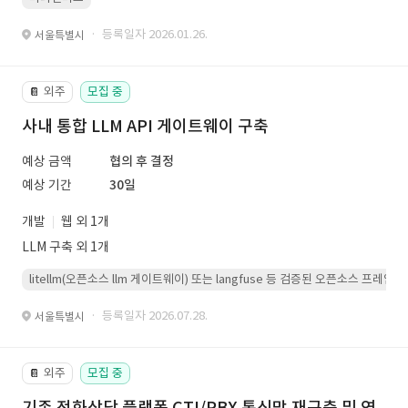
· 등록일자 2026.01.26.
서울특별시
외주
모집 중
📔
사내 통합 LLM API 게이트웨이 구축
예상 금액
협의 후 결정
예상 기간
30일
개발
웹 외 1개
LLM 구축 외 1개
litellm(오픈소스 llm 게이트웨이) 또는 langfuse 등 검증된 오픈소스 프
· 등록일자 2026.07.28.
서울특별시
외주
모집 중
📔
기존 전화상담 플랫폼 CTI/PBX 통신망 재구축 및 연