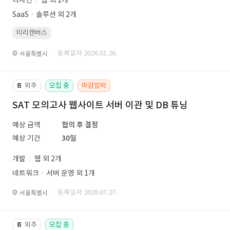
디자인
웹 외 1개
SaaSㆍ솔루션 외 2개
미리캔버스
· 등록일자 2026.01.26.
서울특별시
외주
모집 중
마감임박
📔
SAT 모의고사 웹사이트 서버 이관 및 DB 튜닝
예상 금액
협의 후 결정
예상 기간
30일
개발
웹 외 2개
네트워크ㆍ서버 운영 외 1개
· 등록일자 2026.07.27.
서울특별시
외주
모집 중
📔