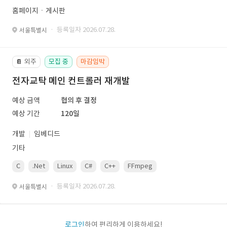
홈페이지ㆍ게시판
· 등록일자 2026.07.28.
서울특별시
외주
모집 중
마감임박
📔
전자교탁 메인 컨트롤러 재개발
예상 금액
협의 후 결정
예상 기간
120일
개발
임베디드
기타
C
.Net
Linux
C#
C++
FFmpeg
VisualStudio
OrC
· 등록일자 2026.07.28.
서울특별시
로그인
하여 편리하게 이용하세요!