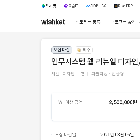
위시켓
요즘IT
AIDP - AX
Rise ERP
프로젝트 등록
프로젝트 찾기
프로젝트 찾기
모집 마감
외주
유사사례 검색 A
업무시스템 웹 리뉴얼 디자인
개발
디자인
웹
퍼블리싱ㆍ반응형
8,500,000원
예상 금액
모집 마감일
2021년 08월 06일