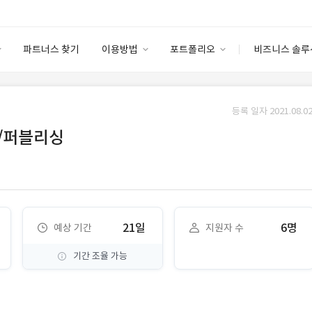
파트너스 찾기
이용방법
포트폴리오
비즈니스 솔루
이용방법
포트폴리오
엔터프라이즈
I
파트너 등급
이용후기
등록 일자 2021.08.02
안심 코드 케어
이용요금
솔루션 마켓
/퍼블리싱
고객센터
스토어
21일
6명
예상 기간
지원자 수
기간 조율 가능