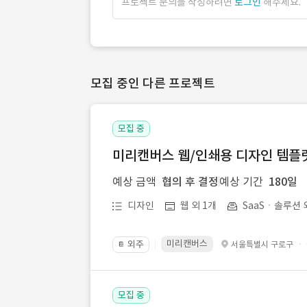
프로젝트 문의를 작성하려면
로그인
해주세요.
모집 중인 다른 프로젝트
모집 중
미리캔버스 웹/인쇄용 디자인 템플릿 
예상 금액
협의 후 결정
예상 기간
180일
디자인
웹 외 1개
SaaSㆍ솔루션 
미리캔버스
외주
·
서울특별시 구로구
📔
모집 중