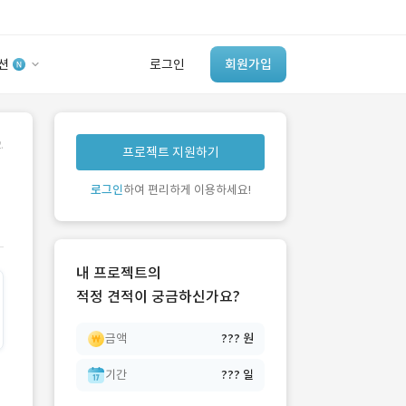
션
로그인
회원가입
유사사례 검색 AI
.
프로젝트 지원하기
‘이런 거’ 만들어본
개발 회사 있어?
로그인
하여 편리하게 이용하세요!
바로가기
내 프로젝트의
적정 견적이 궁금하신가요?
금액
??? 원
기간
??? 일