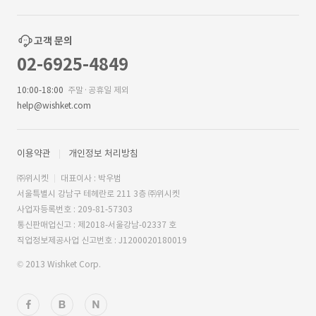
고객 문의
02-6925-4849
10:00-18:00
주말·공휴일 제외
help@wishket.com
이용약관
개인정보 처리방침
㈜위시켓
대표이사 : 박우범
서울특별시 강남구 테헤란로 211 3층 ㈜위시켓
사업자등록번호 : 209-81-57303
통신판매업신고 : 제2018-서울강남-02337 호
직업정보제공사업 신고번호 : J1200020180019
© 2013 Wishket Corp.