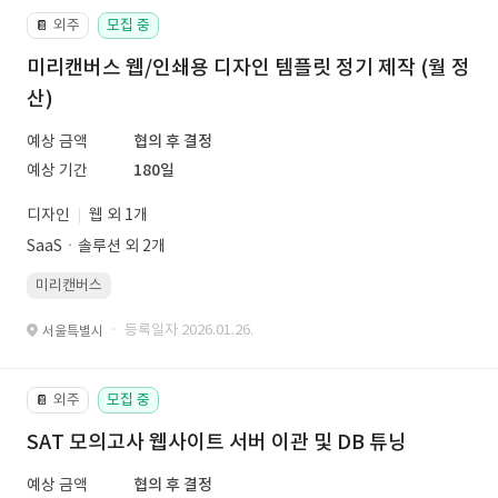
외주
모집 중
📔
미리캔버스 웹/인쇄용 디자인 템플릿 정기 제작 (월 정
산)
예상 금액
협의 후 결정
예상 기간
180일
디자인
웹 외 1개
SaaSㆍ솔루션 외 2개
미리캔버스
· 등록일자 2026.01.26.
서울특별시
외주
모집 중
📔
SAT 모의고사 웹사이트 서버 이관 및 DB 튜닝
예상 금액
협의 후 결정