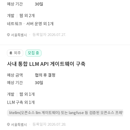
예상 기간
30일
개발
웹 외 2개
네트워크ㆍ서버 운영 외 1개
· 등록일자 2026.07.27.
서울특별시
외주
모집 중
📔
사내 통합 LLM API 게이트웨이 구축
예상 금액
협의 후 결정
예상 기간
30일
개발
웹 외 1개
LLM 구축 외 1개
litellm(오픈소스 llm 게이트웨이) 또는 langfuse 등 검증된 오픈소스 프
· 등록일자 2026.07.28.
서울특별시