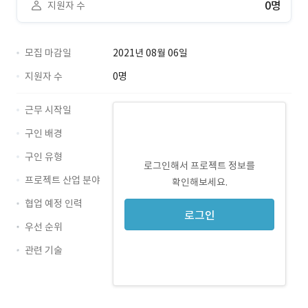
0명
지원자 수
모집 마감일
2021년 08월 06일
지원자 수
0명
근무 시작일
구인 배경
구인 유형
로그인해서 프로젝트 정보를
프로젝트 산업 분야
확인해보세요.
협업 예정 인력
로그인
우선 순위
관련 기술
Java · 경력 무관
Oracle · 경력 무관
Spring · 경력 무관