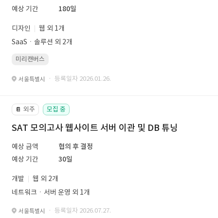
예상 기간
180일
디자인
웹 외 1개
SaaSㆍ솔루션 외 2개
미리캔버스
· 등록일자 2026.01.26.
서울특별시
외주
모집 중
📔
SAT 모의고사 웹사이트 서버 이관 및 DB 튜닝
예상 금액
협의 후 결정
예상 기간
30일
개발
웹 외 2개
네트워크ㆍ서버 운영 외 1개
· 등록일자 2026.07.27.
서울특별시