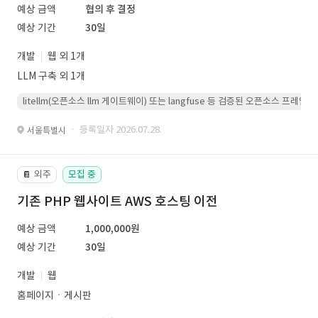
예상 금액
협의 후 결정
예상 기간
30일
개발
웹 외 1개
LLM 구축 외 1개
litellm(오픈소스 llm 게이트웨이) 또는 langfuse 등 검증된 오픈소스 프
· 등록일자 2026.07.28.
서울특별시
외주
모집 중
📔
기존 PHP 웹사이트 AWS 호스팅 이전
예상 금액
1,000,000원
예상 기간
30일
개발
웹
홈페이지ㆍ게시판