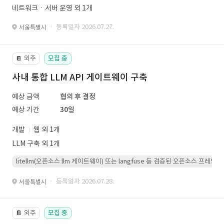
네트워크ㆍ서버 운영 외 1개
· 등록일자 2026.07.27.
서울특별시
외주
모집 중
📔
사내 통합 LLM API 게이트웨이 구축
예상 금액
협의 후 결정
예상 기간
30일
개발
웹 외 1개
LLM 구축 외 1개
litellm(오픈소스 llm 게이트웨이) 또는 langfuse 등 검증된 오픈소스 프
· 등록일자 2026.07.28.
서울특별시
외주
모집 중
📔