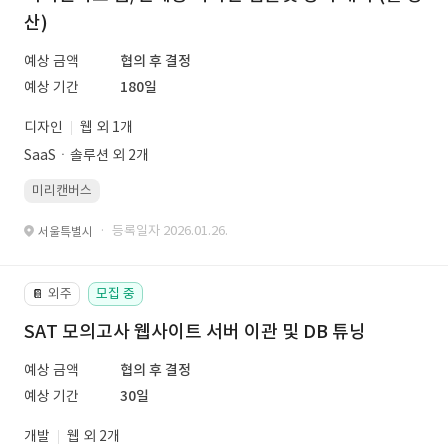
산)
예상 금액
협의 후 결정
예상 기간
180일
디자인
웹 외 1개
SaaSㆍ솔루션 외 2개
미리캔버스
· 등록일자 2026.01.26.
서울특별시
외주
모집 중
📔
SAT 모의고사 웹사이트 서버 이관 및 DB 튜닝
예상 금액
협의 후 결정
예상 기간
30일
개발
웹 외 2개