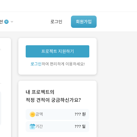
션
로그인
회원가입
유사사례 검색 AI
.
프로젝트 지원하기
‘이런 거’ 만들어본
개발 회사 있어?
로그인
하여 편리하게 이용하세요!
바로가기
내 프로젝트의
적정 견적이 궁금하신가요?
금액
??? 원
기간
??? 일