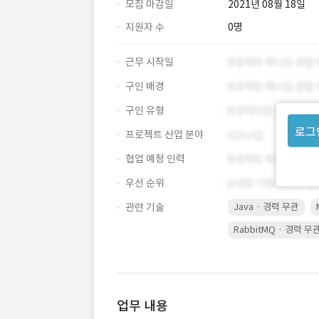
모집 마감일
2021년 08월 18일
지원자 수
0명
근무 시작일
구인 배경
구인 유형
로그
프로젝트 산업 분야
협업 예정 인력
우선 순위
관련 기술
Java · 경력 무관
RabbitMQ · 경력 무
업무 내용