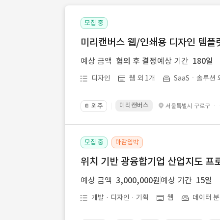
모집 중
미리캔버스 웹/인쇄용 디자인 템플릿 
예상 금액
협의 후 결정
예상 기간
180일
디자인
웹 외 1개
SaaSㆍ솔루션 
미리캔버스
외주
·
서울특별시 구로구
📔
모집 중
마감임박
위치 기반 광융합기업 산업지도 프
예상 금액
3,000,000원
예상 기간
15일
개발 · 디자인 · 기획
웹
데이터 분