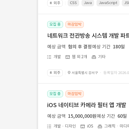
CSS
Java
JavaScript
JS
외주
📔
모집 중
마감임박
네트워크 전관방송 시스템 개발 파트
예상 금액
협의 후 결정
예상 기간
180일
개발
웹 외 2개
기타
외주
· 등록일자 2026.07
서울특별시 강서구
📔
모집 중
마감임박
iOS 네이티브 카메라 필터 앱 개발
예상 금액
15,000,000원
예상 기간
60일
개발 · 디자인
iOS
그래픽ㆍ미디