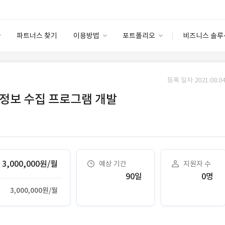
파트너스 찾기
이용방법
포트폴리오
비즈니스 솔루
이용방법
포트폴리오
엔터프라이즈
I
파트너 등급
이용후기
등록 일자 2021.08.04
안심 코드 케어
이용요금
솔루션 마켓
 정보 수집 프로그램 개발
고객센터
스토어
3,000,000원/월
예상 기간
지원자 수
90일
0명
3,000,000원/월