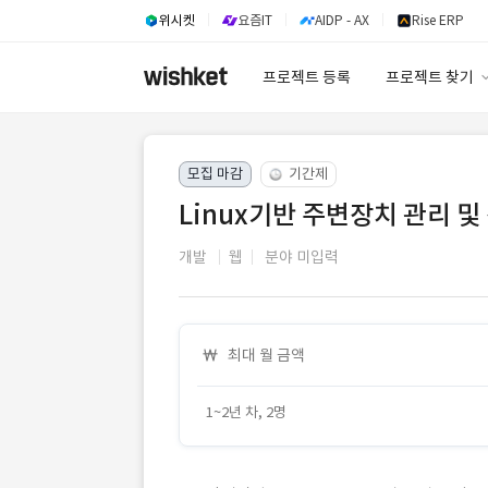
위시켓
요즘IT
AIDP - AX
Rise ERP
프로젝트 등록
프로젝트 찾기
프로젝트 찾기
모집 마감
기간제
유사사례 검색 A
Linux기반 주변장치 관리 및
개발
웹
분야 미입력
최대 월 금액
1~2년 차, 2명