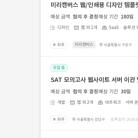
미리캔버스 웹/인쇄용 디자인 템플릿 
예상 금액
협의 후 결정
예상 기간
180일
디자인
웹 외 1개
SaaSㆍ솔루션 
미리캔버스
외주
·
서울특별시 구로구
📔
모집 중
SAT 모의고사 웹사이트 서버 이관 
예상 금액
협의 후 결정
예상 기간
30일
개발
웹 외 2개
네트워크ㆍ서버 운
외주
· 등록일자 2026.07
서울특별시 강남구
📔