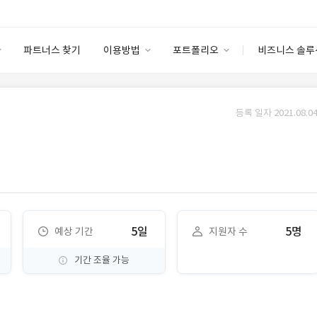
파트너스 찾기
이용방법
포트폴리오
비즈니스 솔루
이용방법
포트폴리오
엔터프라이즈
I
파트너 등급
이용후기
등록 일자 2021.08.04
안심 코드 케어
이용요금
솔루션 마켓
고객센터
스토어
5일
5명
예상 기간
지원자 수
기간 조율 가능