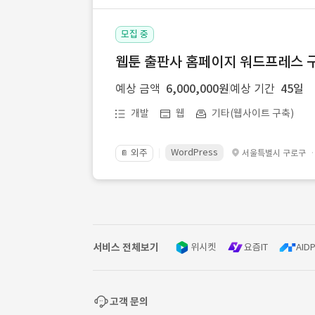
모집 중
웹툰 출판사 홈페이지 워드프레스 구
예상 금액
6,000,000원
예상 기간
45일
개발
웹
기타(웹사이트 구축)
WordPress
외주
서울특별시 구로구
📔
서비스 전체보기
위시켓
요즘IT
AIDP
고객 문의