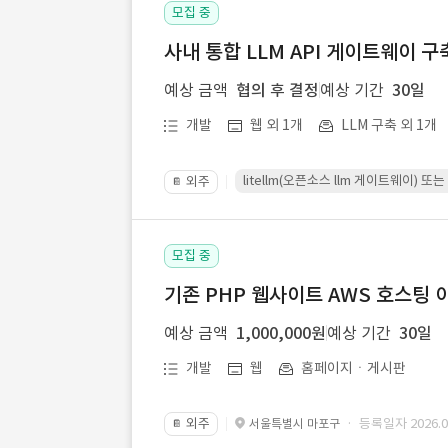
모집 중
사내 통합 LLM API 게이트웨이 구
예상 금액
협의 후 결정
예상 기간
30일
개발
웹 외 1개
LLM 구축 외 1개
litellm(오픈소스 llm 게이트웨이)
외주
📔
모집 중
기존 PHP 웹사이트 AWS 호스팅 
예상 금액
1,000,000원
예상 기간
30일
개발
웹
홈페이지ㆍ게시판
외주
· 등록일자 2026.07
서울특별시 마포구
📔