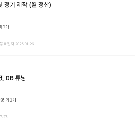
정기 제작 (월 정산)
외 2개
 등록일자 2026.01.26.
및 DB 튜닝
영 외 1개
.27.