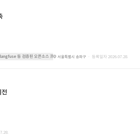
축
 또는 langfuse 등 검증된 오픈소스 프레임워크를 기반으로 시스템을 구축
· 등록일자 2026.07.28.
서울특별시 송파구
이전
.28.