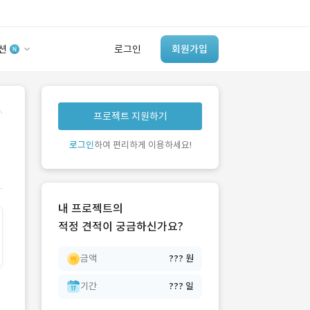
션
로그인
회원가입
유사사례 검색 AI
.
프로젝트 지원하기
‘이런 거’ 만들어본
개발 회사 있어?
로그인
하여 편리하게 이용하세요!
바로가기
내 프로젝트의
적정 견적이 궁금하신가요?
금액
??? 원
기간
??? 일