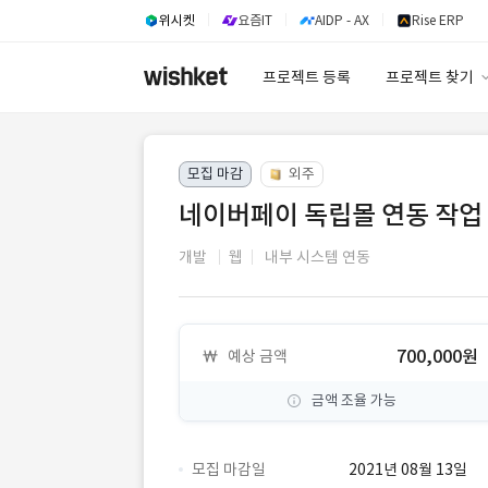
위시켓
요즘IT
AIDP - AX
Rise ERP
프로젝트 등록
프로젝트 찾기
프로젝트 찾기
모집 마감
외주
유사사례 검색 A
네이버페이 독립몰 연동 작업
개발
웹
내부 시스템 연동
700,000원
예상 금액
금액 조율 가능
모집 마감일
2021년 08월 13일