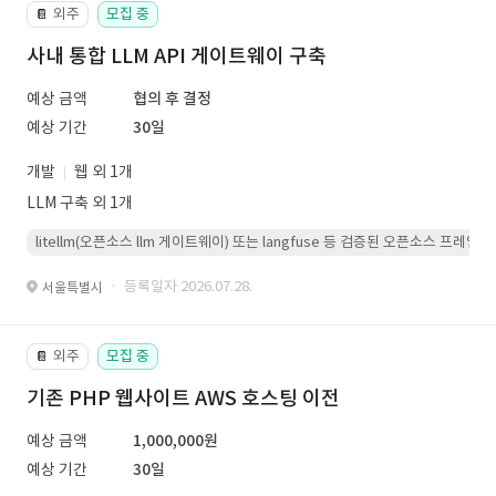
외주
모집 중
📔
사내 통합 LLM API 게이트웨이 구축
예상 금액
협의 후 결정
예상 기간
30일
개발
웹 외 1개
LLM 구축 외 1개
litellm(오픈소스 llm 게이트웨이) 또는 langfuse 등 검증된 오픈소스 프
· 등록일자 2026.07.28.
서울특별시
외주
모집 중
📔
기존 PHP 웹사이트 AWS 호스팅 이전
예상 금액
1,000,000원
예상 기간
30일