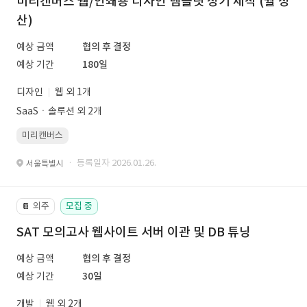
미리캔버스 웹/인쇄용 디자인 템플릿 정기 제작 (월 정
산)
예상 금액
협의 후 결정
예상 기간
180일
디자인
웹 외 1개
SaaSㆍ솔루션 외 2개
미리캔버스
· 등록일자 2026.01.26.
서울특별시
외주
모집 중
📔
SAT 모의고사 웹사이트 서버 이관 및 DB 튜닝
예상 금액
협의 후 결정
예상 기간
30일
개발
웹 외 2개