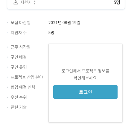
5명
지원자 수
모집 마감일
2021년 08월 19일
지원자 수
5명
근무 시작일
구인 배경
구인 유형
로그인해서 프로젝트 정보를
프로젝트 산업 분야
확인해보세요.
협업 예정 인력
로그인
우선 순위
관련 기술
Photoshop · 경력 무관
Illustrator · 경력 무관