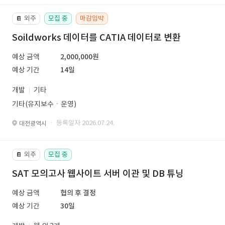
외주
모집 중
마감임박
📔
Soildworks 데이터를 CATIA 데이터로 변환
예상 금액
2,000,000원
예상 기간
14일
개발
기타
기타(유지보수ㆍ운영)
· 등록일자 2026.07.24.
대전광역시
외주
모집 중
📔
SAT 모의고사 웹사이트 서버 이관 및 DB 튜닝
예상 금액
협의 후 결정
예상 기간
30일