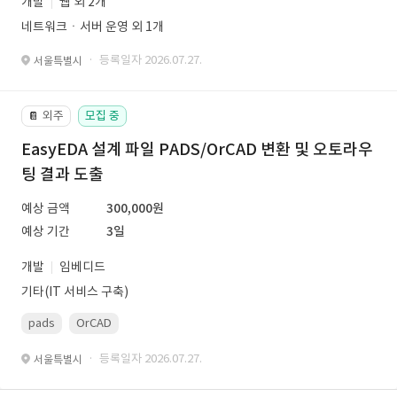
개발
웹 외 2개
네트워크ㆍ서버 운영 외 1개
· 등록일자 2026.07.27.
서울특별시
외주
모집 중
📔
EasyEDA 설계 파일 PADS/OrCAD 변환 및 오토라우
팅 결과 도출
예상 금액
300,000원
예상 기간
3일
개발
임베디드
기타(IT 서비스 구축)
pads
OrCAD
· 등록일자 2026.07.27.
서울특별시