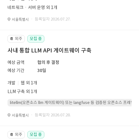
네트워크ㆍ서버 운영 외 1개
· 등록일자 2026.07.27.
서울특별시
외주
모집 중
📔
사내 통합 LLM API 게이트웨이 구축
예상 금액
협의 후 결정
예상 기간
30일
개발
웹 외 1개
LLM 구축 외 1개
litellm(오픈소스 llm 게이트웨이) 또는 langfuse 등 검증된 오픈소스 프
· 등록일자 2026.07.28.
서울특별시
외주
모집 중
📔