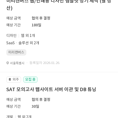
미리캔버스 웹/인쇄용 디자인 템플릿 정기 제작 (월 정
산)
예상 금액
협의 후 결정
예상 기간
180일
디자인
웹 외 1개
SaaSㆍ솔루션 외 2개
미리캔버스
· 등록일자 2026.01.26.
서울특별시
외주
모집 중
📔
SAT 모의고사 웹사이트 서버 이관 및 DB 튜닝
예상 금액
협의 후 결정
예상 기간
30일
개발
웹 외 2개