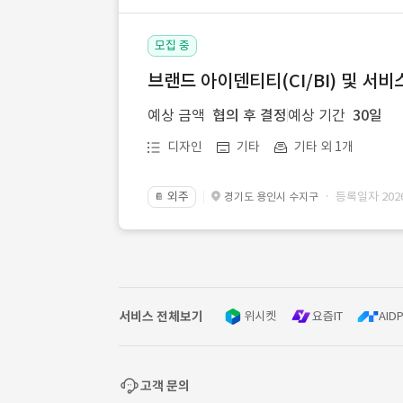
모집 중
브랜드 아이덴티티(CI/BI) 및 서비
예상 금액
협의 후 결정
예상 기간
30일
디자인
기타
기타 외 1개
외주
· 등록일자 2026.
경기도 용인시 수지구
📔
서비스 전체보기
위시켓
요즘IT
AIDP
고객 문의