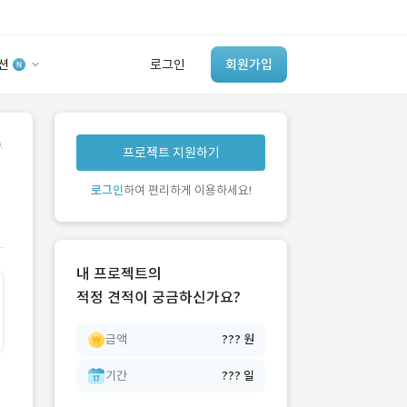
션
로그인
회원가입
유사사례 검색 AI
.
프로젝트 지원하기
‘이런 거’ 만들어본
개발 회사 있어?
로그인
하여 편리하게 이용하세요!
바로가기
내 프로젝트의
적정 견적이 궁금하신가요?
금액
??? 원
기간
??? 일