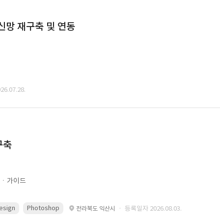
통신망 재구축 및 연동
6.07.28.
구축
문ㆍ가이드
esign
Photoshop
· 등록일자 2026.08.03.
전라북도 익산시