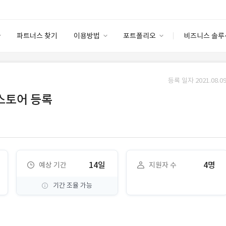
파트너스 찾기
이용방법
포트폴리오
비즈니스 솔루
이용방법
포트폴리오
엔터프라이즈
I
파트너 등급
이용후기
등록 일자 2021.08.09
안심 코드 케어
이용요금
솔루션 마켓
 스토어 등록
고객센터
스토어
14일
4명
예상 기간
지원자 수
기간 조율 가능