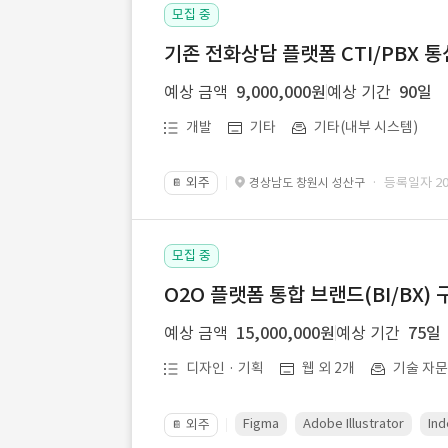
모집 중
기존 전화상담 플랫폼 CTI/PBX 
예상 금액
9,000,000원
예상 기간
90일
개발
기타
기타(내부 시스템)
외주
· 등록일자 202
경상남도 창원시 성산구
📔
모집 중
O2O 플랫폼 통합 브랜드(BI/BX) 
예상 금액
15,000,000원
예상 기간
75일
디자인 · 기획
웹 외 2개
기술 자
Figma
Adobe Illustrator
Ind
외주
📔