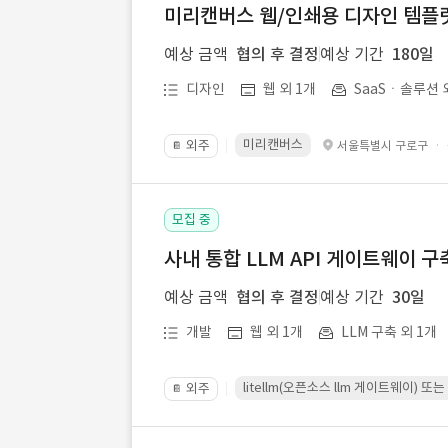
미리캔버스 웹/인쇄용 디자인 템플릿 
예상 금액
협의 후 결정
예상 기간
180일
디자인
웹 외 1개
SaaSㆍ솔루션 
미리캔버스
외주
·
서울특별시 구로구
📔
모집 중
사내 통합 LLM API 게이트웨이 구
예상 금액
협의 후 결정
예상 기간
30일
개발
웹 외 1개
LLM 구축 외 1개
litellm(오픈소스 llm 게이트웨이)
외주
📔