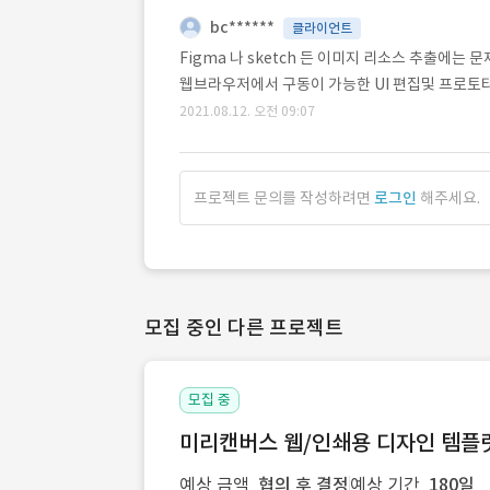
bc******
클라이언트
Figma 나 sketch 든 이미지 리소스 추출에는
웹브라우저에서 구동이 가능한 UI 편집및 프로토
2021.08.12. 오전 09:07
프로젝트 문의를 작성하려면
로그인
해주세요.
모집 중인 다른 프로젝트
모집 중
미리캔버스 웹/인쇄용 디자인 템플릿 
예상 금액
협의 후 결정
예상 기간
180일