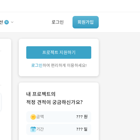
션
로그인
회원가입
유사사례 검색 AI
.
프로젝트 지원하기
‘이런 거’ 만들어본
개발 회사 있어?
로그인
하여 편리하게 이용하세요!
바로가기
내 프로젝트의
적정 견적이 궁금하신가요?
금액
??? 원
기간
??? 일