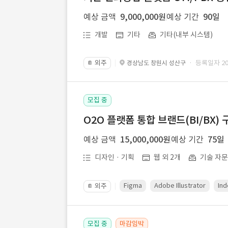
예상 금액
9,000,000원
예상 기간
90일
개발
기타
기타(내부 시스템)
외주
· 등록일자 202
경상남도 창원시 성산구
📔
모집 중
O2O 플랫폼 통합 브랜드(BI/BX) 
예상 금액
15,000,000원
예상 기간
75일
디자인 · 기획
웹 외 2개
기술 자
Figma
Adobe Illustrator
Ind
외주
📔
모집 중
마감임박