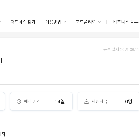
파트너스 찾기
이용방법
포트폴리오
비즈니스 솔루
이용방법
포트폴리오
엔터프라이즈
I
파트너 등급
이용후기
등록 일자 2021.08.11
안심 코드 케어
이용요금
솔루션 마켓
인
고객센터
스토어
14일
0명
예상 기간
지원자 수
시작