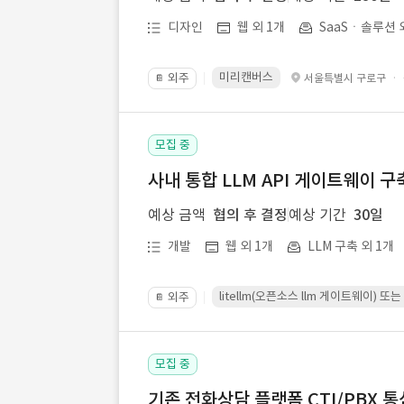
디자인
웹 외 1개
SaaSㆍ솔루션 
미리캔버스
외주
·
서울특별시 구로구
📔
모집 중
사내 통합 LLM API 게이트웨이 구
예상 금액
협의 후 결정
예상 기간
30일
개발
웹 외 1개
LLM 구축 외 1개
litellm(오픈소스 llm 게이트웨이)
외주
📔
모집 중
기존 전화상담 플랫폼 CTI/PBX 