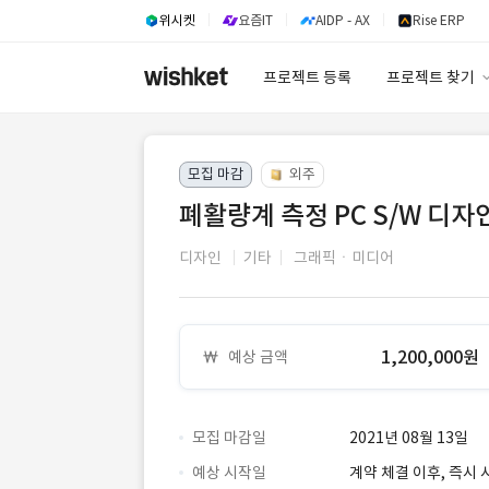
위시켓
요즘IT
AIDP - AX
Rise ERP
프로젝트 등록
프로젝트 찾기
프로젝트 찾기
모집 마감
외주
유사사례 검색 A
폐활량계 측정 PC S/W 디자
디자인
기타
그래픽ㆍ미디어
1,200,000원
예상 금액
모집 마감일
2021년 08월 13일
예상 시작일
계약 체결 이후, 즉시 