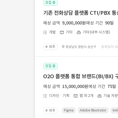
모집 중
기존 전화상담 플랫폼 CTI/PBX 
예상 금액
9,000,000원
예상 기간
90일
개발
기타
기타(내부 시스템)
외주
· 등록일자 202
경상남도 창원시 성산구
📔
모집 중
O2O 플랫폼 통합 브랜드(BI/BX) 
예상 금액
15,000,000원
예상 기간
75일
디자인 · 기획
웹 외 2개
기술 자
Figma
Adobe Illustrator
Ind
외주
📔