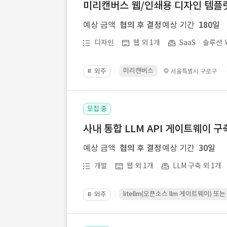
미리캔버스 웹/인쇄용 디자인 템플릿 
예상 금액
협의 후 결정
예상 기간
180일
디자인
웹 외 1개
SaaSㆍ솔루션 
미리캔버스
외주
·
서울특별시 구로구
📔
모집 중
사내 통합 LLM API 게이트웨이 구
예상 금액
협의 후 결정
예상 기간
30일
개발
웹 외 1개
LLM 구축 외 1개
litellm(오픈소스 llm 게이트웨이)
외주
📔