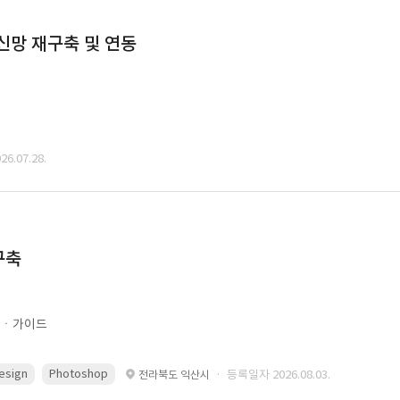
통신망 재구축 및 연동
6.07.28.
구축
문ㆍ가이드
esign
Photoshop
· 등록일자 2026.08.03.
전라북도 익산시