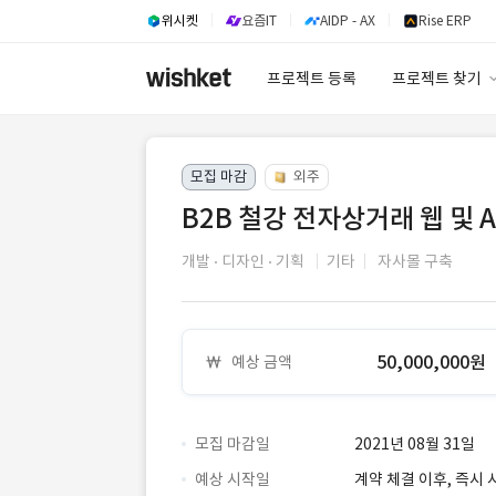
위시켓
요즘IT
AIDP - AX
Rise ERP
프로젝트 등록
프로젝트 찾기
프로젝트 찾기
모집 마감
외주
유사사례 검색 A
B2B 철강 전자상거래 웹 및 An
개발
디자인
기획
기타
자사몰 구축
50,000,000원
예상 금액
모집 마감일
2021년 08월 31일
예상 시작일
계약 체결 이후, 즉시 