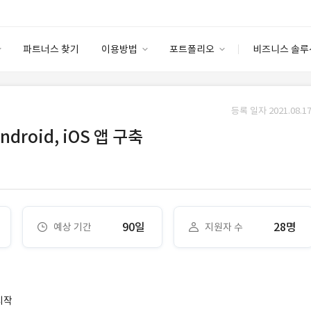
파트너스 찾기
이용방법
포트폴리오
비즈니스 솔루
이용방법
포트폴리오
엔터프라이즈
I
파트너 등급
이용후기
등록 일자 2021.08.17
안심 코드 케어
이용요금
솔루션 마켓
droid, iOS 앱 구축
고객센터
스토어
90일
28명
예상 기간
지원자 수
시작