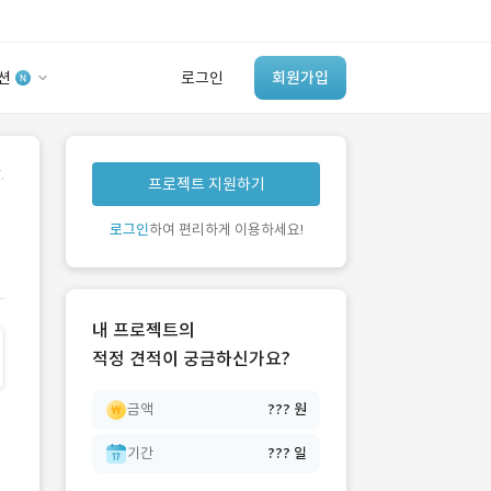
션
로그인
회원가입
유사사례 검색 AI
.
프로젝트 지원하기
‘이런 거’ 만들어본
개발 회사 있어?
로그인
하여 편리하게 이용하세요!
바로가기
내 프로젝트의
적정 견적이 궁금하신가요?
금액
??? 원
기간
??? 일