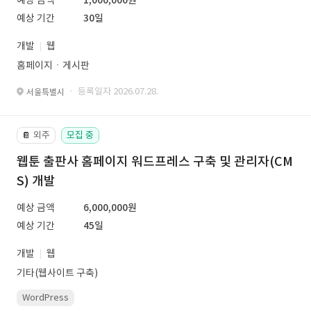
예상 금액
1,000,000원
예상 기간
30일
개발
웹
홈페이지ㆍ게시판
· 등록일자 2026.07.28.
서울특별시
외주
모집 중
📔
웹툰 출판사 홈페이지 워드프레스 구축 및 관리자(CM
S) 개발
예상 금액
6,000,000원
예상 기간
45일
개발
웹
기타(웹사이트 구축)
WordPress