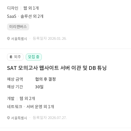
디자인
웹 외 1개
SaaSㆍ솔루션 외 2개
미리캔버스
· 등록일자 2026.01.26.
서울특별시
외주
모집 중
📔
SAT 모의고사 웹사이트 서버 이관 및 DB 튜닝
예상 금액
협의 후 결정
예상 기간
30일
개발
웹 외 2개
네트워크ㆍ서버 운영 외 1개
· 등록일자 2026.07.27.
서울특별시