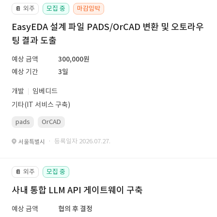
외주
모집 중
마감임박
📔
EasyEDA 설계 파일 PADS/OrCAD 변환 및 오토라우
팅 결과 도출
예상 금액
300,000원
예상 기간
3일
개발
임베디드
기타(IT 서비스 구축)
pads
OrCAD
· 등록일자 2026.07.27.
서울특별시
외주
모집 중
📔
사내 통합 LLM API 게이트웨이 구축
예상 금액
협의 후 결정