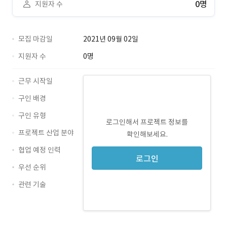
0명
지원자 수
모집 마감일
2021년 09월 02일
지원자 수
0명
근무 시작일
구인 배경
구인 유형
로그인해서 프로젝트 정보를
프로젝트 산업 분야
확인해보세요.
협업 예정 인력
로그인
우선 순위
관련 기술
Java · 경력 무관
Oracle · 경력 무관
PostgreSQL · 경력 무관