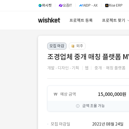
위시켓
요즘IT
AIDP - AX
Rise ERP
프로젝트 등록
프로젝트 찾기
프로젝트 찾기
모집 마감
외주
유사사례 검색 A
조경업체 중개 매칭 플랫폼 M
개발
디자인
기획
웹
중개ㆍ매칭 플랫폼
15,000,000원
예상 금액
금액 조율 가능
모집 마감일
2021년 08월 24일