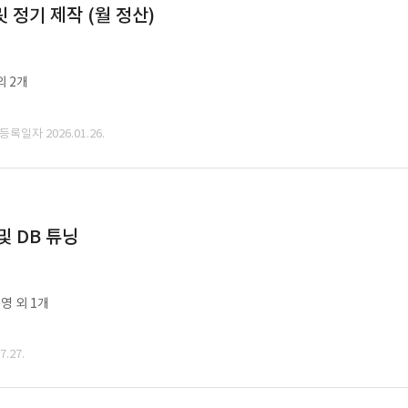
정기 제작 (월 정산)
외 2개
 등록일자 2026.01.26.
및 DB 튜닝
영 외 1개
.27.