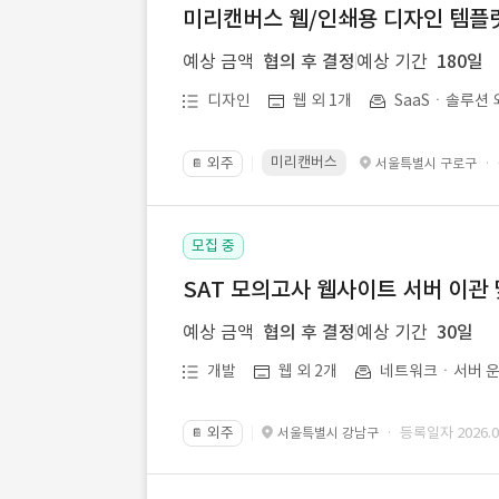
미리캔버스 웹/인쇄용 디자인 템플릿 
예상 금액
협의 후 결정
예상 기간
180일
디자인
웹 외 1개
SaaSㆍ솔루션 
미리캔버스
외주
·
서울특별시 구로구
📔
모집 중
SAT 모의고사 웹사이트 서버 이관 
예상 금액
협의 후 결정
예상 기간
30일
개발
웹 외 2개
네트워크ㆍ서버 운
외주
· 등록일자 2026.07
서울특별시 강남구
📔