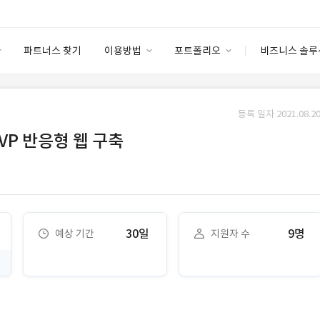
파트너스 찾기
이용방법
포트폴리오
비즈니스 솔루
이용방법
포트폴리오
엔터프라이즈
I
파트너 등급
이용후기
등록 일자 2021.08.20
안심 코드 케어
이용요금
솔루션 마켓
VP 반응형 웹 구축
고객센터
스토어
30일
9명
예상 기간
지원자 수