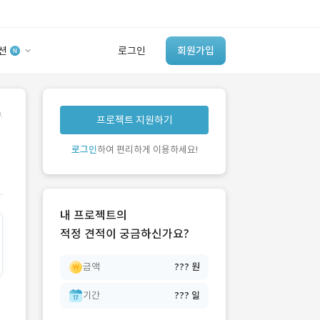
션
로그인
회원가입
유사사례 검색 AI
.
프로젝트 지원하기
‘이런 거’ 만들어본
개발 회사 있어?
로그인
하여 편리하게 이용하세요!
바로가기
내 프로젝트의
적정 견적이 궁금하신가요?
금액
??? 원
기간
??? 일