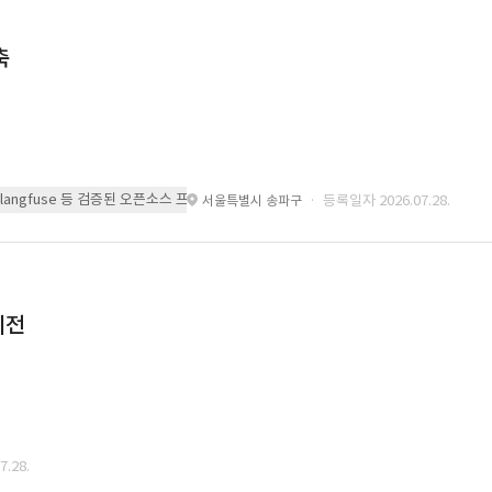
축
 또는 langfuse 등 검증된 오픈소스 프레임워크를 기반으로 시스템을 구축
· 등록일자 2026.07.28.
서울특별시 송파구
이전
.28.