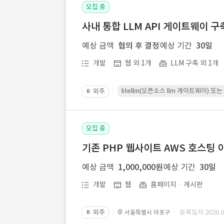
모집 중
사내 통합 LLM API 게이트웨이 구
예상 금액
협의 후 결정
예상 기간
30일
개발
웹 외 1개
LLM 구축 외 1개
litellm(오픈소스 llm 게이트웨이)
외주
📔
모집 중
기존 PHP 웹사이트 AWS 호스팅 
예상 금액
1,000,000원
예상 기간
30일
개발
웹
홈페이지ㆍ게시판
외주
· 등록일자 2026.07
서울특별시 마포구
📔