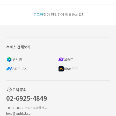
로그인
하여 편리하게 이용하세요!
서비스 전체보기
위시켓
요즘IT
AIDP - AX
Rise ERP
고객 문의
02-6925-4849
10:00-18:00
주말·공휴일 제외
help@wishket.com