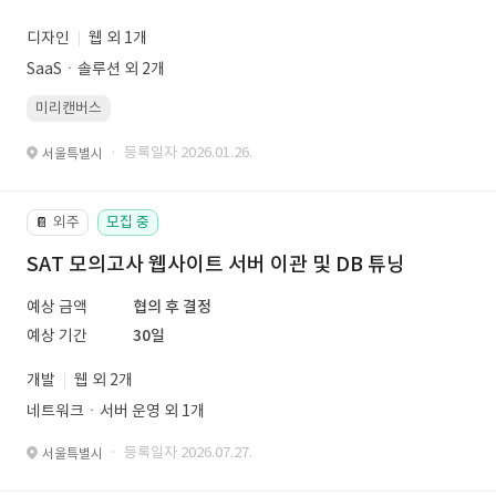
디자인
웹 외 1개
SaaSㆍ솔루션 외 2개
미리캔버스
· 등록일자 2026.01.26.
서울특별시
외주
모집 중
📔
SAT 모의고사 웹사이트 서버 이관 및 DB 튜닝
예상 금액
협의 후 결정
예상 기간
30일
개발
웹 외 2개
네트워크ㆍ서버 운영 외 1개
· 등록일자 2026.07.27.
서울특별시