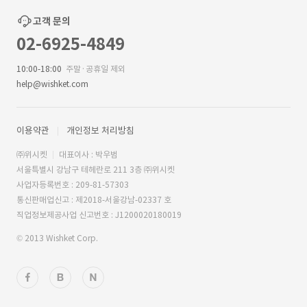
고객 문의
02-6925-4849
10:00-18:00
주말·공휴일 제외
help@wishket.com
이용약관
개인정보 처리방침
㈜위시켓
대표이사 : 박우범
서울특별시 강남구 테헤란로 211 3층 ㈜위시켓
사업자등록번호 : 209-81-57303
통신판매업신고 : 제2018-서울강남-02337 호
직업정보제공사업 신고번호 : J1200020180019
© 2013 Wishket Corp.