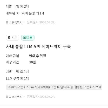
개발
웹 외 2개
네트워크ㆍ서버 운영 외 1개
· 등록일자 2026.07.27.
서울특별시
외주
모집 중
📔
사내 통합 LLM API 게이트웨이 구축
예상 금액
협의 후 결정
예상 기간
30일
개발
웹 외 1개
LLM 구축 외 1개
litellm(오픈소스 llm 게이트웨이) 또는 langfuse 등 검증된 오픈소스 프
· 등록일자 2026.07.28.
서울특별시