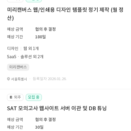
미리캔버스 웹/인쇄용 디자인 템플릿 정기 제작 (월 정
산)
예상 금액
협의 후 결정
예상 기간
180일
디자인
웹 외 1개
SaaSㆍ솔루션 외 2개
미리캔버스
· 등록일자 2026.01.26.
서울특별시
외주
모집 중
📔
SAT 모의고사 웹사이트 서버 이관 및 DB 튜닝
예상 금액
협의 후 결정
예상 기간
30일