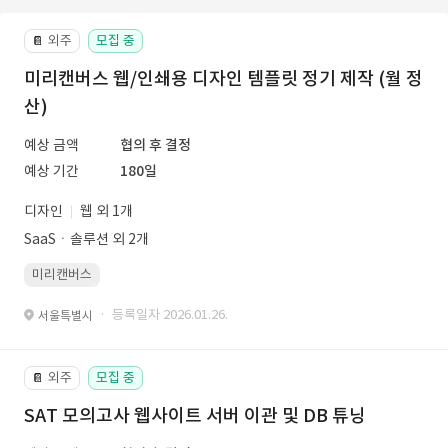
외주
모집 중
📔
미리캔버스 웹/인쇄용 디자인 템플릿 정기 제작 (월 정
산)
예상 금액
협의 후 결정
예상 기간
180일
디자인
웹 외 1개
SaaSㆍ솔루션 외 2개
미리캔버스
· 등록일자 2026.01.26.
서울특별시
외주
모집 중
📔
SAT 모의고사 웹사이트 서버 이관 및 DB 튜닝