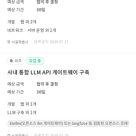
예상 금액
협의 후 결정
예상 기간
30일
개발
웹 외 2개
네트워크ㆍ서버 운영 외 1개
· 등록일자 2026.07.27.
서울특별시
외주
모집 중
📔
사내 통합 LLM API 게이트웨이 구축
예상 금액
협의 후 결정
예상 기간
30일
개발
웹 외 1개
LLM 구축 외 1개
litellm(오픈소스 llm 게이트웨이) 또는 langfuse 등 검증된 오픈소스 프
· 등록일자 2026.07.28.
서울특별시