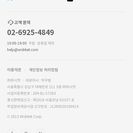
고객 문의
02-6925-4849
10:00-18:00
주말·공휴일 제외
help@wishket.com
이용약관
개인정보 처리방침
㈜위시켓
대표이사 : 박우범
서울특별시 강남구 테헤란로 211 3층 ㈜위시켓
사업자등록번호 : 209-81-57303
통신판매업신고 : 제2018-서울강남-02337 호
직업정보제공사업 신고번호 : J1200020180019
© 2013 Wishket Corp.