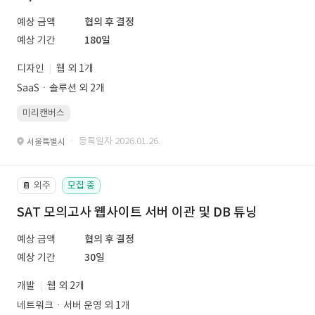
예상 금액
협의 후 결정
예상 기간
180일
디자인
웹 외 1개
SaaSㆍ솔루션 외 2개
미리캔버스
· 등록일자 2026.01.26.
서울특별시
외주
모집 중
📔
SAT 모의고사 웹사이트 서버 이관 및 DB 튜닝
예상 금액
협의 후 결정
예상 기간
30일
개발
웹 외 2개
네트워크ㆍ서버 운영 외 1개