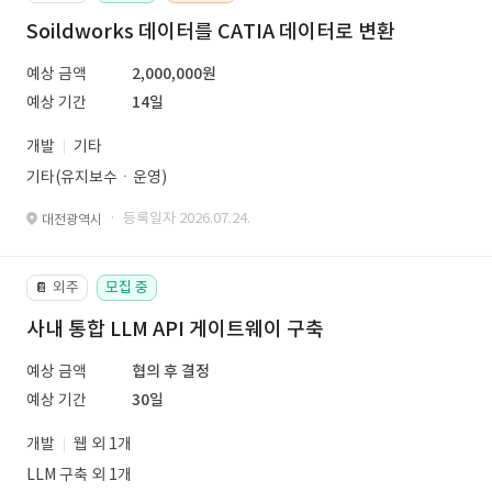
Soildworks 데이터를 CATIA 데이터로 변환
예상 금액
2,000,000원
예상 기간
14일
개발
기타
기타(유지보수ㆍ운영)
· 등록일자 2026.07.24.
대전광역시
외주
모집 중
📔
사내 통합 LLM API 게이트웨이 구축
예상 금액
협의 후 결정
예상 기간
30일
개발
웹 외 1개
LLM 구축 외 1개