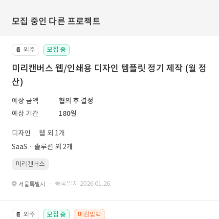
모집 중인 다른 프로젝트
외주
모집 중
📔
미리캔버스 웹/인쇄용 디자인 템플릿 정기 제작 (월 정
산)
예상 금액
협의 후 결정
예상 기간
180일
디자인
웹 외 1개
SaaSㆍ솔루션 외 2개
미리캔버스
· 등록일자 2026.01.26.
서울특별시
외주
모집 중
마감임박
📔