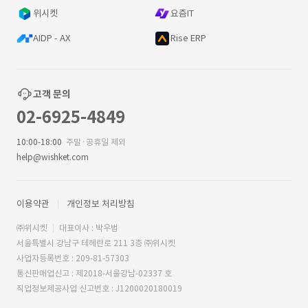
위시켓
요즘IT
AIDP - AX
Rise ERP
고객 문의
02-6925-4849
10:00-18:00
주말·공휴일 제외
help@wishket.com
이용약관
개인정보 처리방침
㈜위시켓
대표이사 : 박우범
서울특별시 강남구 테헤란로 211 3층 ㈜위시켓
사업자등록번호 : 209-81-57303
통신판매업신고 : 제2018-서울강남-02337 호
직업정보제공사업 신고번호 : J1200020180019