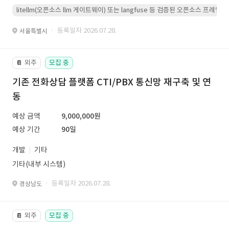
litellm(오픈소스 llm 게이트웨이) 또는 langfuse 등 검증된 오픈소스 프
· 등록일자 2026.07.28.
서울특별시
외주
모집 중
📔
기존 전화상담 플랫폼 CTI/PBX 통신망 재구축 및 연
동
예상 금액
9,000,000원
예상 기간
90일
개발
기타
기타(내부 시스템)
· 등록일자 2026.07.28.
경상남도
외주
모집 중
📔