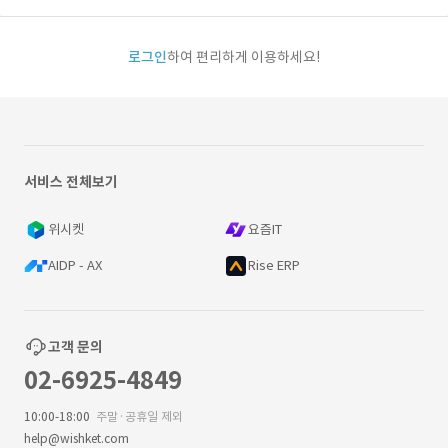
로그인
하여 편리하게 이용하세요!
서비스 전체보기
위시켓
요즘IT
AIDP - AX
Rise ERP
고객 문의
02-6925-4849
10:00-18:00
주말·공휴일 제외
help@wishket.com