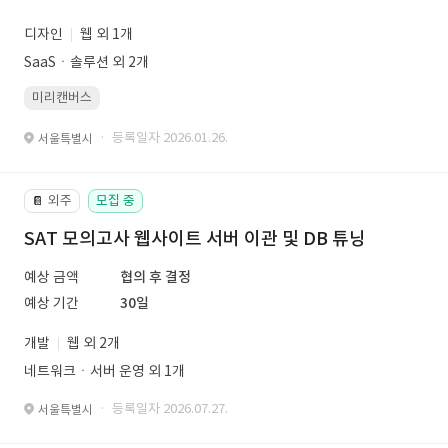
디자인
웹 외 1개
SaaSㆍ솔루션 외 2개
미리캔버스
· 등록일자 2026.01.26.
서울특별시
외주
모집 중
📔
SAT 모의고사 웹사이트 서버 이관 및 DB 튜닝
예상 금액
협의 후 결정
예상 기간
30일
개발
웹 외 2개
네트워크ㆍ서버 운영 외 1개
· 등록일자 2026.07.27.
서울특별시