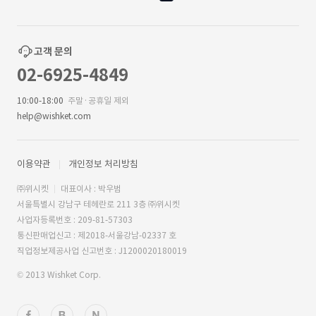
고객 문의
02-6925-4849
10:00-18:00
주말·공휴일 제외
help@wishket.com
이용약관
개인정보 처리방침
㈜위시켓
대표이사 : 박우범
서울특별시 강남구 테헤란로 211 3층 ㈜위시켓
사업자등록번호 : 209-81-57303
통신판매업신고 : 제2018-서울강남-02337 호
직업정보제공사업 신고번호 : J1200020180019
© 2013 Wishket Corp.