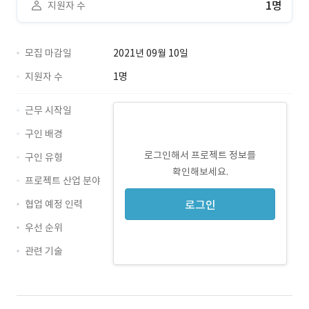
1명
지원자 수
모집 마감일
2021년 09월 10일
지원자 수
1명
근무 시작일
구인 배경
로그인해서 프로젝트 정보를
구인 유형
확인해보세요.
프로젝트 산업 분야
협업 예정 인력
로그인
우선 순위
관련 기술
기획 · 경력 무관
설계 · 경력 무관