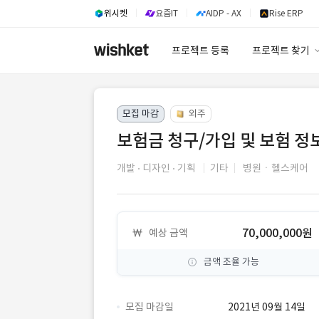
위시켓
요즘IT
AIDP - AX
Rise ERP
프로젝트 등록
프로젝트 찾기
프로젝트 찾기
모집 마감
외주
유사사례 검색 A
보험금 청구/가입 및 보험 정
개발
디자인
기획
기타
병원ㆍ헬스케어
70,000,000원
예상 금액
금액 조율 가능
모집 마감일
2021년 09월 14일