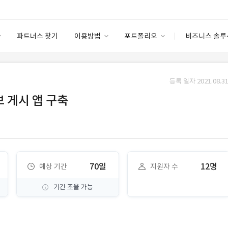
파트너스 찾기
이용방법
포트폴리오
비즈니스 솔루
이용방법
포트폴리오
엔터프라이즈
I
파트너 등급
이용후기
등록 일자 2021.08.31
안심 코드 케어
이용요금
솔루션 마켓
보 게시 앱 구축
고객센터
스토어
70일
12명
예상 기간
지원자 수
기간 조율 가능