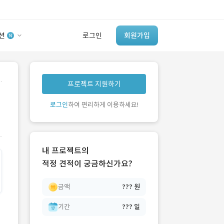
션
로그인
회원가입
유사사례 검색 AI
.
프로젝트 지원하기
‘이런 거’ 만들어본
개발 회사 있어?
로그인
하여 편리하게 이용하세요!
바로가기
내 프로젝트의
적정 견적이 궁금하신가요?
금액
??? 원
기간
??? 일