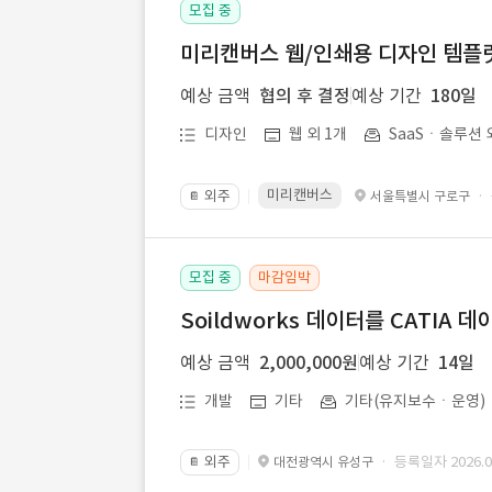
모집 중
미리캔버스 웹/인쇄용 디자인 템플릿 
예상 금액
협의 후 결정
예상 기간
180일
디자인
웹 외 1개
SaaSㆍ솔루션 
미리캔버스
외주
·
서울특별시 구로구
📔
모집 중
마감임박
Soildworks 데이터를 CATIA 
예상 금액
2,000,000원
예상 기간
14일
개발
기타
기타(유지보수ㆍ운영)
외주
· 등록일자 2026.07
대전광역시 유성구
📔