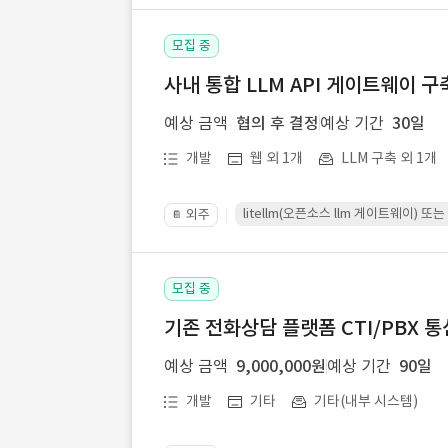
모집 중
사내 통합 LLM API 게이트웨이 구
예상 금액
협의 후 결정
예상 기간
30일
개발
웹 외 1개
LLM 구축 외 1개
litellm(오픈소스 llm 게이트웨이)
외주
📔
모집 중
기존 전화상담 플랫폼 CTI/PBX 
예상 금액
9,000,000원
예상 기간
90일
개발
기타
기타(내부 시스템)