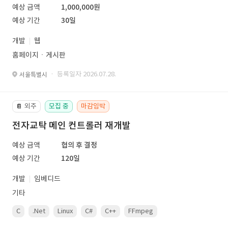
예상 금액
1,000,000원
예상 기간
30일
개발
웹
홈페이지ㆍ게시판
· 등록일자 2026.07.28.
서울특별시
외주
모집 중
마감임박
📔
전자교탁 메인 컨트롤러 재개발
예상 금액
협의 후 결정
예상 기간
120일
개발
임베디드
기타
C
.Net
Linux
C#
C++
FFmpeg
VisualStudio
OrC