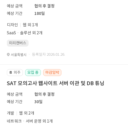
예상 금액
협의 후 결정
예상 기간
180일
디자인
웹 외 1개
SaaSㆍ솔루션 외 2개
미리캔버스
· 등록일자 2026.01.26.
서울특별시
외주
모집 중
마감임박
📔
SAT 모의고사 웹사이트 서버 이관 및 DB 튜닝
예상 금액
협의 후 결정
예상 기간
30일
개발
웹 외 2개
네트워크ㆍ서버 운영 외 1개