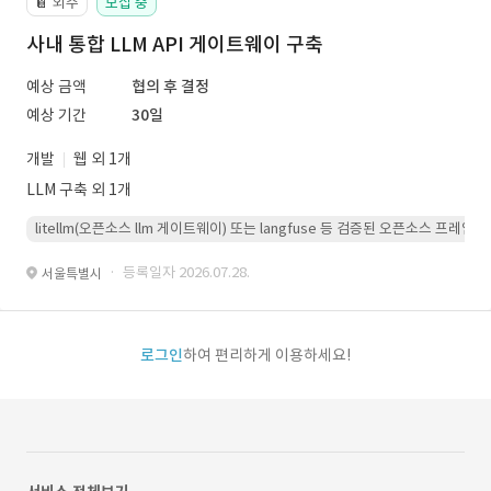
외주
모집 중
📔
사내 통합 LLM API 게이트웨이 구축
예상 금액
협의 후 결정
예상 기간
30일
개발
웹 외 1개
LLM 구축 외 1개
litellm(오픈소스 llm 게이트웨이) 또는 langfuse 등 검증된 오픈소스 프
· 등록일자 2026.07.28.
서울특별시
로그인
하여 편리하게 이용하세요!