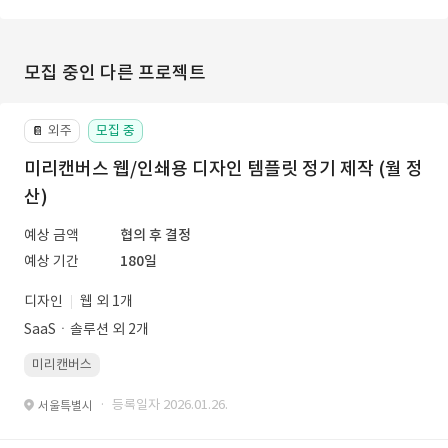
모집 중인 다른 프로젝트
외주
모집 중
📔
미리캔버스 웹/인쇄용 디자인 템플릿 정기 제작 (월 정
산)
예상 금액
협의 후 결정
예상 기간
180일
디자인
웹 외 1개
SaaSㆍ솔루션 외 2개
미리캔버스
· 등록일자 2026.01.26.
서울특별시