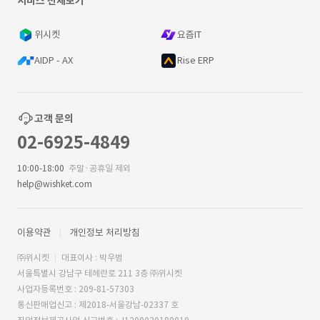
서비스 전체보기
위시켓
요즘IT
AIDP - AX
Rise ERP
고객 문의
02-6925-4849
10:00-18:00
주말·공휴일 제외
help@wishket.com
이용약관
개인정보 처리방침
㈜위시켓
대표이사 : 박우범
서울특별시 강남구 테헤란로 211 3층 ㈜위시켓
사업자등록번호 : 209-81-57303
통신판매업신고 : 제2018-서울강남-02337 호