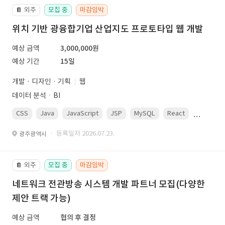
외주
모집 중
마감임박
📔
위치 기반 광융합기업 산업지도 프로토타입 웹 개발
예상 금액
3,000,000원
예상 기간
15일
개발 · 디자인 · 기획
웹
데이터 분석ㆍBI
CSS
Java
JavaScript
JSP
MySQL
React
Spring
· 등록일자 2026.07.23.
광주광역시
외주
모집 중
마감임박
📔
네트워크 전관방송 시스템 개발 파트너 모집(다양한
제안 트랙 가능)
예상 금액
협의 후 결정