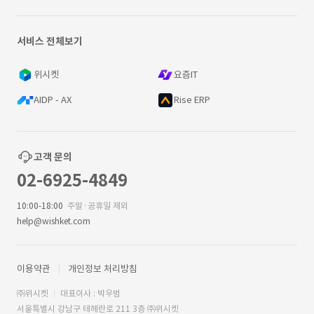
서비스 전체보기
위시켓
요즘IT
AIDP - AX
Rise ERP
고객 문의
02-6925-4849
10:00-18:00
주말·공휴일 제외
help@wishket.com
이용약관
개인정보 처리방침
㈜위시켓
대표이사 : 박우범
서울특별시 강남구 테헤란로 211 3층 ㈜위시켓