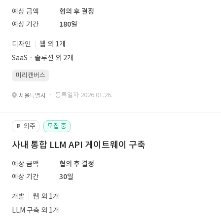
예상 금액
협의 후 결정
예상 기간
180일
디자인
웹 외 1개
SaaSㆍ솔루션 외 2개
미리캔버스
· 등록일자 2026.01.26.
서울특별시
외주
모집 중
📔
사내 통합 LLM API 게이트웨이 구축
예상 금액
협의 후 결정
예상 기간
30일
개발
웹 외 1개
LLM 구축 외 1개