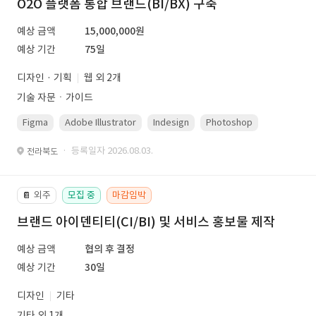
O2O 플랫폼 통합 브랜드(BI/BX) 구축
예상 금액
15,000,000원
예상 기간
75일
디자인 · 기획
웹 외 2개
기술 자문ㆍ가이드
Figma
Adobe Illustrator
Indesign
Photoshop
· 등록일자 2026.08.03.
전라북도
외주
모집 중
마감임박
📔
브랜드 아이덴티티(CI/BI) 및 서비스 홍보물 제작
예상 금액
협의 후 결정
예상 기간
30일
디자인
기타
기타 외 1개