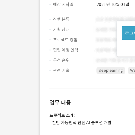
예상 시작일
2021년 10월 01일
진행 분류
기획 상태
로그
프로젝트 경험
협업 예정 인력
우선 순위
관련 기술
deeplearning
W
업무 내용
프로젝트 소개:
- 잔반 자동인식 진단 AI 솔루션 개발