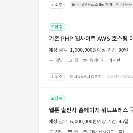
litellm(오픈소스 llm 게이트웨이)
외주
📔
모집 중
기존 PHP 웹사이트 AWS 호스팅 
예상 금액
1,000,000원
예상 기간
30일
개발
웹
홈페이지ㆍ게시판
외주
· 등록일자 2026.07
서울특별시 마포구
📔
모집 중
웹툰 출판사 홈페이지 워드프레스 구
예상 금액
6,000,000원
예상 기간
45일
개발
웹
기타(웹사이트 구축)