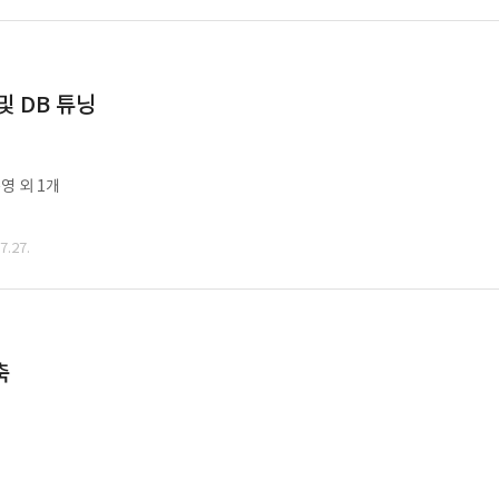
및 DB 튜닝
영 외 1개
.27.
축