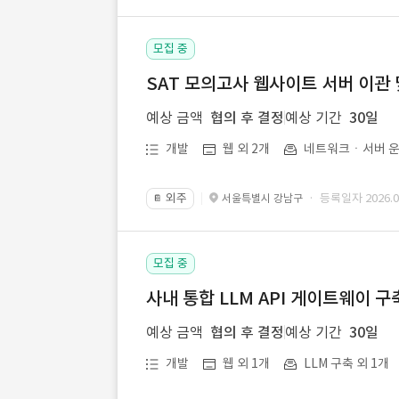
모집 중
SAT 모의고사 웹사이트 서버 이관 
예상 금액
협의 후 결정
예상 기간
30일
개발
웹 외 2개
네트워크ㆍ서버 운
외주
· 등록일자 2026.07
서울특별시 강남구
📔
모집 중
사내 통합 LLM API 게이트웨이 구
예상 금액
협의 후 결정
예상 기간
30일
개발
웹 외 1개
LLM 구축 외 1개