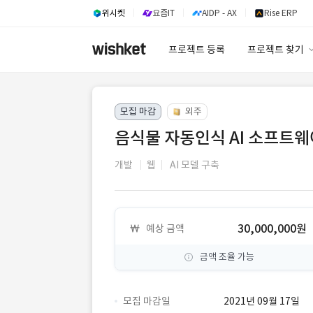
위시켓
요즘IT
AIDP - AX
Rise ERP
프로젝트 등록
프로젝트 찾기
프로젝트 찾기
모집 마감
외주
유사사례 검색 A
음식물 자동인식 AI 소프트웨
개발
웹
AI 모델 구축
30,000,000원
예상 금액
금액 조율 가능
모집 마감일
2021년 09월 17일