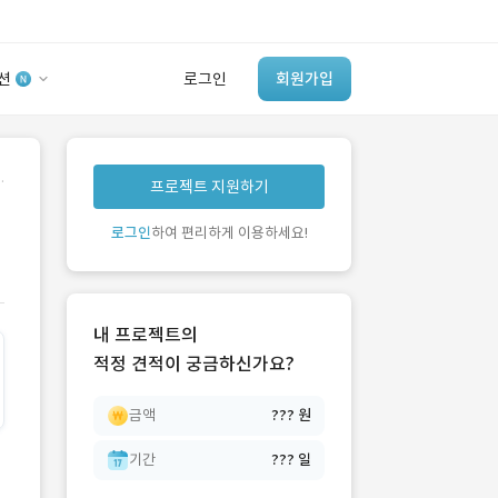
션
로그인
회원가입
유사사례 검색 AI
.
프로젝트 지원하기
‘이런 거’ 만들어본
개발 회사 있어?
로그인
하여 편리하게 이용하세요!
바로가기
내 프로젝트의
적정 견적이 궁금하신가요?
금액
??? 원
기간
??? 일