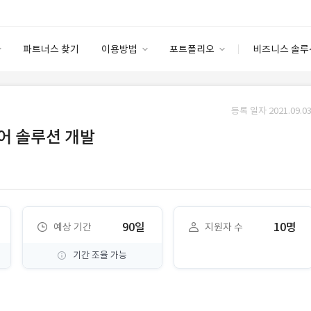
파트너스 찾기
이용방법
포트폴리오
비즈니스 솔루
이용방법
포트폴리오
엔터프라이즈
I
파트너 등급
이용후기
등록 일자 2021.09.03
안심 코드 케어
이용요금
솔루션 마켓
어 솔루션 개발
고객센터
스토어
90일
10명
예상 기간
지원자 수
기간 조율 가능