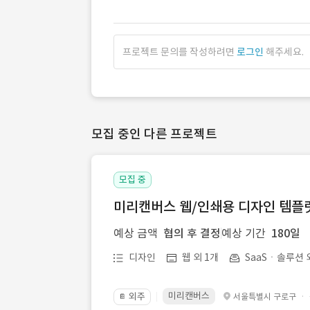
프로젝트 문의를 작성하려면
로그인
해주세요.
모집 중인 다른 프로젝트
모집 중
미리캔버스 웹/인쇄용 디자인 템플릿 
예상 금액
협의 후 결정
예상 기간
180일
디자인
웹 외 1개
SaaSㆍ솔루션 
미리캔버스
외주
·
서울특별시 구로구
📔