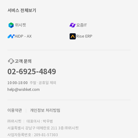
서비스 전체보기
위시켓
요즘IT
AIDP - AX
Rise ERP
고객 문의
02-6925-4849
10:00-18:00
주말·공휴일 제외
help@wishket.com
이용약관
개인정보 처리방침
㈜위시켓
대표이사 : 박우범
서울특별시 강남구 테헤란로 211 3층 ㈜위시켓
사업자등록번호 : 209-81-57303