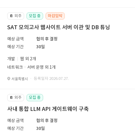
외주
모집 중
마감임박
📔
SAT 모의고사 웹사이트 서버 이관 및 DB 튜닝
예상 금액
협의 후 결정
예상 기간
30일
개발
웹 외 2개
네트워크ㆍ서버 운영 외 1개
· 등록일자 2026.07.27.
서울특별시
외주
모집 중
📔
사내 통합 LLM API 게이트웨이 구축
예상 금액
협의 후 결정
예상 기간
30일