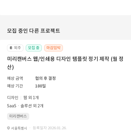
모집 중인 다른 프로젝트
외주
모집 중
마감임박
📔
미리캔버스 웹/인쇄용 디자인 템플릿 정기 제작 (월 정
산)
예상 금액
협의 후 결정
예상 기간
180일
디자인
웹 외 1개
SaaSㆍ솔루션 외 2개
미리캔버스
· 등록일자 2026.01.26.
서울특별시