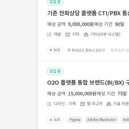
모집 중
기존 전화상담 플랫폼 CTI/PBX 
예상 금액
9,000,000원
예상 기간
90일
개발
기타
기타(내부 시스템)
외주
· 등록일자 202
경상남도 창원시 성산구
📔
모집 중
O2O 플랫폼 통합 브랜드(BI/BX) 
예상 금액
15,000,000원
예상 기간
75일
디자인 · 기획
웹 외 2개
기술 자
Figma
Adobe Illustrator
Ind
외주
📔