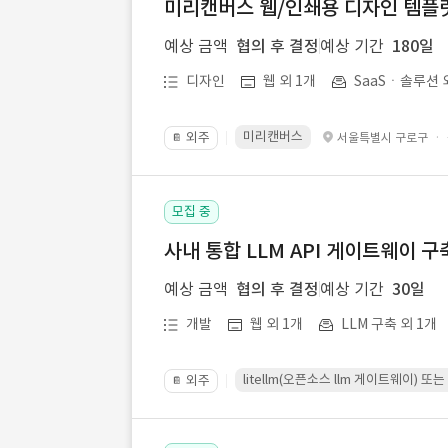
미리캔버스 웹/인쇄용 디자인 템플릿 
예상 금액
협의 후 결정
예상 기간
180일
디자인
웹 외 1개
SaaSㆍ솔루션 
미리캔버스
외주
·
서울특별시 구로구
📔
모집 중
사내 통합 LLM API 게이트웨이 구
예상 금액
협의 후 결정
예상 기간
30일
개발
웹 외 1개
LLM 구축 외 1개
litellm(오픈소스 llm 게이트웨이)
외주
📔