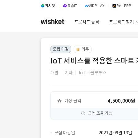
위시켓
요즘IT
AIDP - AX
Rise ERP
프로젝트 등록
프로젝트 찾기
프로젝트 찾기
모집 마감
외주
유사사례 검색 A
IoT 서비스를 적용한 스마트 
개발
기타
IoTㆍ블루투스
4,500,000원
예상 금액
금액 조율 가능
모집 마감일
2021년 09월 13일