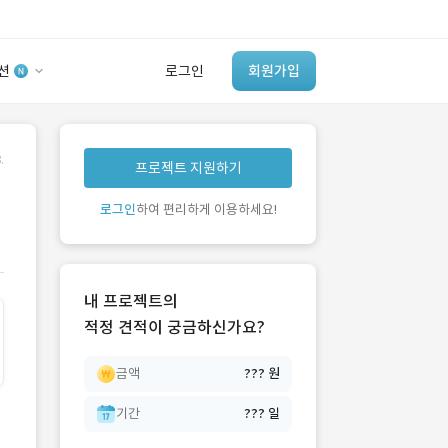
션
로그인
회원가입
유사사례 검색 AI
.
프로젝트 지원하기
‘이런 거’ 만들어본
개발 회사 있어?
로그인
하여 편리하게 이용하세요!
바로가기
내 프로젝트의
적정 견적이 궁금하신가요?
금액
??? 원
기간
??? 일