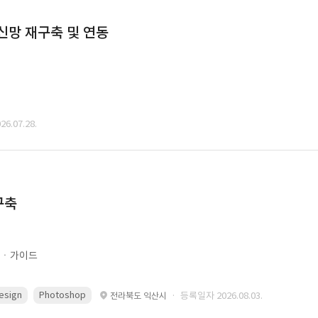
통신망 재구축 및 연동
6.07.28.
구축
문ㆍ가이드
esign
Photoshop
· 등록일자 2026.08.03.
전라북도 익산시