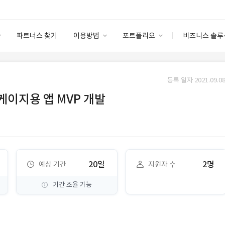
파트너스 찾기
이용방법
포트폴리오
비즈니스 솔루
이용방법
포트폴리오
엔터프라이즈
I
파트너 등급
이용후기
등록 일자 2021.09.08
안심 코드 케어
이용요금
솔루션 마켓
케이지용 앱 MVP 개발
고객센터
스토어
20일
2명
예상 기간
지원자 수
기간 조율 가능