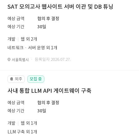
SAT 모의고사 웹사이트 서버 이관 및 DB 튜닝
예상 금액
협의 후 결정
예상 기간
30일
개발
웹 외 2개
네트워크ㆍ서버 운영 외 1개
· 등록일자 2026.07.27.
서울특별시
외주
모집 중
📔
사내 통합 LLM API 게이트웨이 구축
예상 금액
협의 후 결정
예상 기간
30일
개발
웹 외 1개
LLM 구축 외 1개