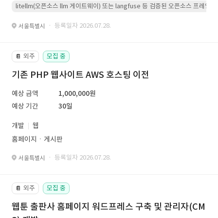
litellm(오픈소스 llm 게이트웨이) 또는 langfuse 등 검증된 오픈소스 프
· 등록일자 2026.07.28.
서울특별시
외주
모집 중
📔
기존 PHP 웹사이트 AWS 호스팅 이전
예상 금액
1,000,000원
예상 기간
30일
개발
웹
홈페이지ㆍ게시판
· 등록일자 2026.07.28.
서울특별시
외주
모집 중
📔
웹툰 출판사 홈페이지 워드프레스 구축 및 관리자(CM