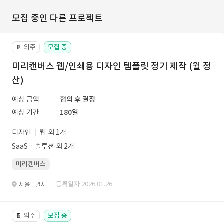
모집 중인 다른 프로젝트
외주
모집 중
📔
미리캔버스 웹/인쇄용 디자인 템플릿 정기 제작 (월 정
산)
예상 금액
협의 후 결정
예상 기간
180일
디자인
웹 외 1개
SaaSㆍ솔루션 외 2개
미리캔버스
· 등록일자 2026.01.26.
서울특별시
외주
모집 중
📔