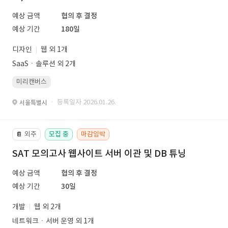
예상 금액
협의 후 결정
예상 기간
180일
디자인
웹 외 1개
SaaSㆍ솔루션 외 2개
미리캔버스
· 등록일자 2026.01.26.
서울특별시
외주
모집 중
마감임박
📔
SAT 모의고사 웹사이트 서버 이관 및 DB 튜닝
예상 금액
협의 후 결정
예상 기간
30일
개발
웹 외 2개
네트워크ㆍ서버 운영 외 1개