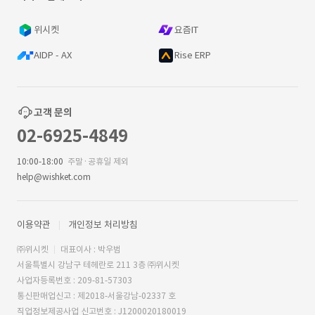
위시켓
요즘IT
AIDP - AX
Rise ERP
고객 문의
02-6925-4849
10:00-18:00
주말·공휴일 제외
help@wishket.com
이용약관
개인정보 처리방침
㈜위시켓
대표이사 : 박우범
서울특별시 강남구 테헤란로 211 3층 ㈜위시켓
사업자등록번호 : 209-81-57303
통신판매업신고 : 제2018-서울강남-02337 호
직업정보제공사업 신고번호 : J1200020180019