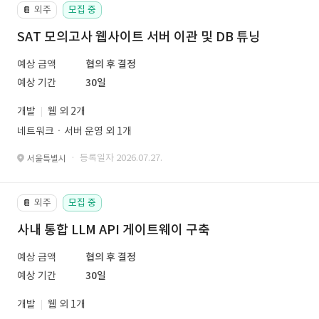
외주
모집 중
📔
SAT 모의고사 웹사이트 서버 이관 및 DB 튜닝
예상 금액
협의 후 결정
예상 기간
30일
개발
웹 외 2개
네트워크ㆍ서버 운영 외 1개
· 등록일자 2026.07.27.
서울특별시
외주
모집 중
📔
사내 통합 LLM API 게이트웨이 구축
예상 금액
협의 후 결정
예상 기간
30일
개발
웹 외 1개