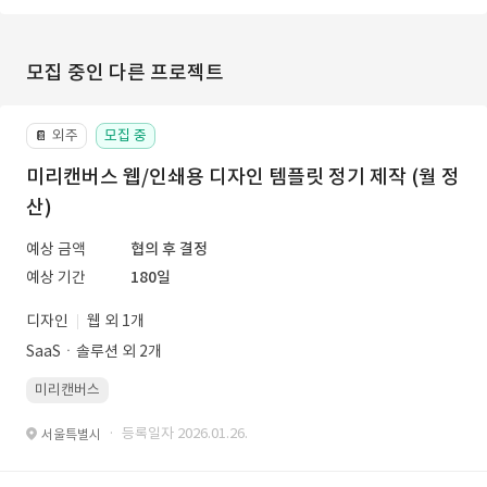
모집 중인 다른 프로젝트
외주
모집 중
📔
미리캔버스 웹/인쇄용 디자인 템플릿 정기 제작 (월 정
산)
예상 금액
협의 후 결정
예상 기간
180일
디자인
웹 외 1개
SaaSㆍ솔루션 외 2개
미리캔버스
· 등록일자 2026.01.26.
서울특별시