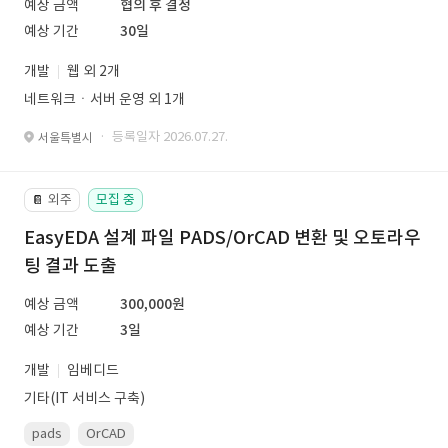
예상 금액
협의 후 결정
예상 기간
30일
개발
웹 외 2개
네트워크ㆍ서버 운영 외 1개
· 등록일자 2026.07.27.
서울특별시
외주
모집 중
📔
EasyEDA 설계 파일 PADS/OrCAD 변환 및 오토라우
팅 결과 도출
예상 금액
300,000원
예상 기간
3일
개발
임베디드
기타(IT 서비스 구축)
pads
OrCAD