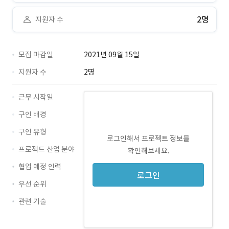
2명
지원자 수
모집 마감일
2021년 09월 15일
지원자 수
2명
근무 시작일
구인 배경
구인 유형
로그인해서 프로젝트 정보를
프로젝트 산업 분야
확인해보세요.
협업 예정 인력
로그인
우선 순위
관련 기술
Flutter · 경력 무관
Firebase · 경력 무관