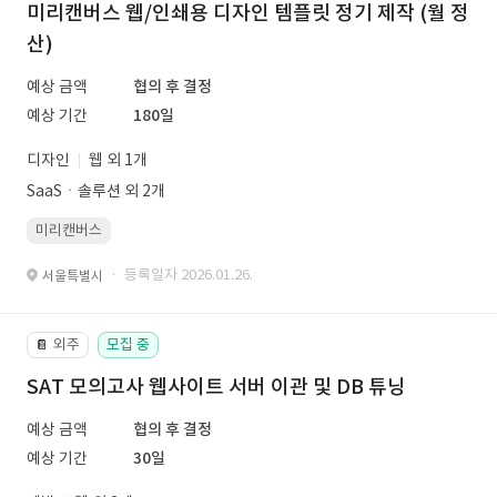
미리캔버스 웹/인쇄용 디자인 템플릿 정기 제작 (월 정
산)
예상 금액
협의 후 결정
예상 기간
180일
디자인
웹 외 1개
SaaSㆍ솔루션 외 2개
미리캔버스
· 등록일자 2026.01.26.
서울특별시
외주
모집 중
📔
SAT 모의고사 웹사이트 서버 이관 및 DB 튜닝
예상 금액
협의 후 결정
예상 기간
30일