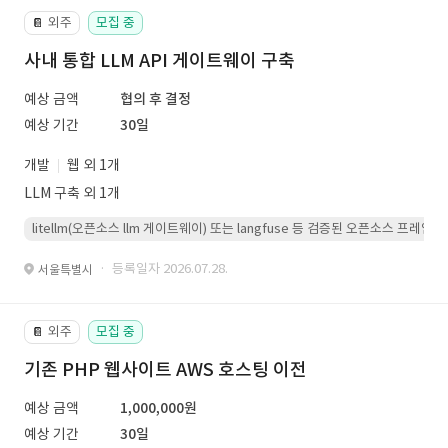
외주
모집 중
📔
사내 통합 LLM API 게이트웨이 구축
예상 금액
협의 후 결정
예상 기간
30일
개발
웹 외 1개
LLM 구축 외 1개
litellm(오픈소스 llm 게이트웨이) 또는 langfuse 등 검증된 오픈소스 프
· 등록일자 2026.07.28.
서울특별시
외주
모집 중
📔
기존 PHP 웹사이트 AWS 호스팅 이전
예상 금액
1,000,000원
예상 기간
30일