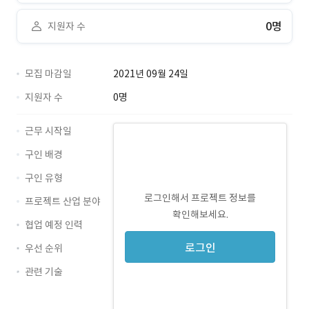
0명
지원자 수
모집 마감일
2021년 09월 24일
지원자 수
0명
근무 시작일
구인 배경
구인 유형
로그인해서 프로젝트 정보를
프로젝트 산업 분야
확인해보세요.
협업 예정 인력
로그인
우선 순위
관련 기술
CSS · 경력 무관
HTML5 · 경력 무관
React · 경력 무관