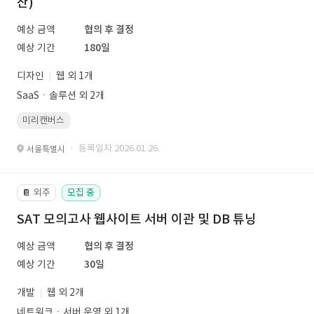
산)
예상 금액
협의 후 결정
예상 기간
180일
디자인
웹 외 1개
SaaSㆍ솔루션 외 2개
미리캔버스
· 등록일자 2026.01.26.
서울특별시
외주
모집 중
📔
SAT 모의고사 웹사이트 서버 이관 및 DB 튜닝
예상 금액
협의 후 결정
예상 기간
30일
개발
웹 외 2개
네트워크ㆍ서버 운영 외 1개