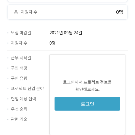
0명
지원자 수
모집 마감일
2021년 09월 24일
지원자 수
0명
근무 시작일
구인 배경
구인 유형
로그인해서 프로젝트 정보를
프로젝트 산업 분야
확인해보세요.
협업 예정 인력
로그인
우선 순위
관련 기술
Java · 경력 무관
JSP · 경력 무관
Spring · 경력 무관
SQL · 경력 무관