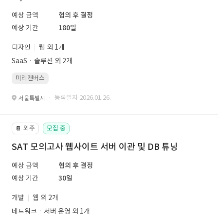
예상 금액
협의 후 결정
예상 기간
180일
디자인
웹 외 1개
SaaSㆍ솔루션 외 2개
미리캔버스
· 등록일자 2026.01.26.
서울특별시
외주
모집 중
📔
SAT 모의고사 웹사이트 서버 이관 및 DB 튜닝
예상 금액
협의 후 결정
예상 기간
30일
개발
웹 외 2개
네트워크ㆍ서버 운영 외 1개