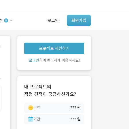
션
로그인
회원가입
유사사례 검색 AI
.
프로젝트 지원하기
‘이런 거’ 만들어본
개발 회사 있어?
로그인
하여 편리하게 이용하세요!
바로가기
내 프로젝트의
적정 견적이 궁금하신가요?
금액
??? 원
기간
??? 일