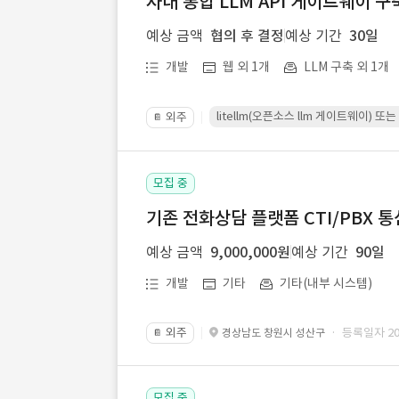
사내 통합 LLM API 게이트웨이 구
예상 금액
협의 후 결정
예상 기간
30일
개발
웹 외 1개
LLM 구축 외 1개
litellm(오픈소스 llm 게이트웨이)
외주
📔
모집 중
기존 전화상담 플랫폼 CTI/PBX 
예상 금액
9,000,000원
예상 기간
90일
개발
기타
기타(내부 시스템)
외주
· 등록일자 202
경상남도 창원시 성산구
📔
모집 중