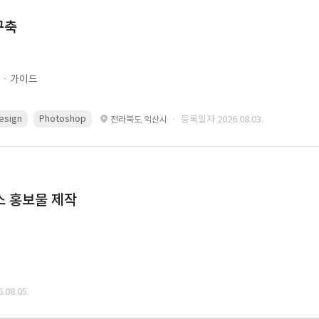
구축
문ㆍ가이드
esign
Photoshop
· 등록일자 2026.08.03.
전라북도 익산시
스 홍보물 제작
08.05.