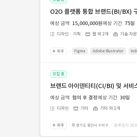
O2O 플랫폼 통합 브랜드(BI/BX) 
예상 금액
15,000,000원
예상 기간
75일
디자인 · 기획
웹 외 2개
기술 자
Figma
Adobe Illustrator
Ind
외주
📔
모집 중
브랜드 아이덴티티(CI/BI) 및 서비
예상 금액
협의 후 결정
예상 기간
30일
디자인
기타
기타 외 1개
외주
· 등록일자 2026.
경기도 용인시 수지구
📔