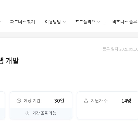
파트너스 찾기
이용방법
포트폴리오
비즈니스 솔루
이용방법
포트폴리오
엔터프라이즈
I
파트너 등급
이용후기
등록 일자 2021.09.10
안심 코드 케어
이용요금
솔루션 마켓
램 개발
고객센터
스토어
30일
14명
예상 기간
지원자 수
기간 조율 가능