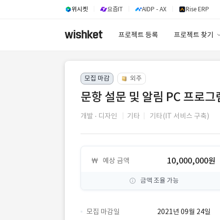
위시켓
요즘IT
AIDP - AX
Rise ERP
프로젝트 등록
프로젝트 찾기
프로젝트 찾기
모집 마감
외주
유사사례 검색 A
문항 설문 및 알림 PC 프로그
개발
디자인
기타
기타(IT 서비스 구축)
10,000,000원
예상 금액
금액 조율 가능
모집 마감일
2021년 09월 24일