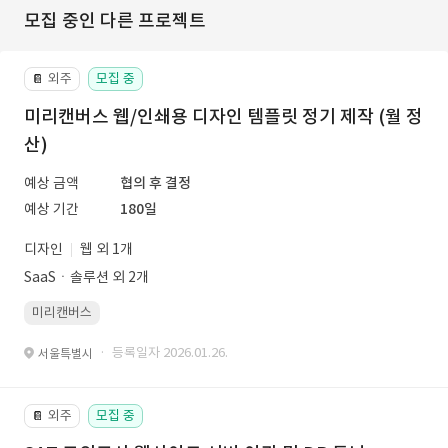
모집 중인 다른 프로젝트
외주
모집 중
📔
미리캔버스 웹/인쇄용 디자인 템플릿 정기 제작 (월 정
산)
예상 금액
협의 후 결정
예상 기간
180일
디자인
웹 외 1개
SaaSㆍ솔루션 외 2개
미리캔버스
· 등록일자 2026.01.26.
서울특별시
외주
모집 중
📔