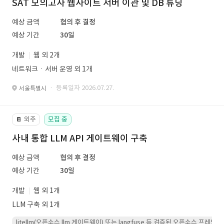
SAT 모의고사 웹사이트 서버 이관 및 DB 튜닝
예상 금액
협의 후 결정
예상 기간
30일
개발
웹 외 2개
네트워크ㆍ서버 운영 외 1개
· 등록일자 2026.07.27.
서울특별시
외주
모집 중
📔
사내 통합 LLM API 게이트웨이 구축
예상 금액
협의 후 결정
예상 기간
30일
개발
웹 외 1개
LLM 구축 외 1개
litellm(오픈소스 llm 게이트웨이) 또는 langfuse 등 검증된 오픈소스 프