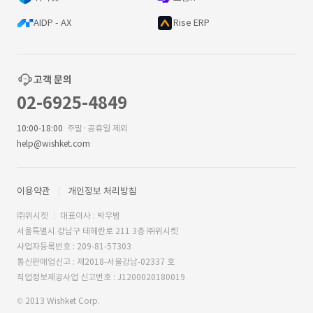
AIDP - AX
Rise ERP
고객 문의
02-6925-4849
10:00-18:00
주말·공휴일 제외
help@wishket.com
이용약관
개인정보 처리방침
㈜위시켓
대표이사 : 박우범
서울특별시 강남구 테헤란로 211 3층 ㈜위시켓
사업자등록번호 : 209-81-57303
통신판매업신고 : 제2018-서울강남-02337 호
직업정보제공사업 신고번호 : J1200020180019
© 2013 Wishket Corp.