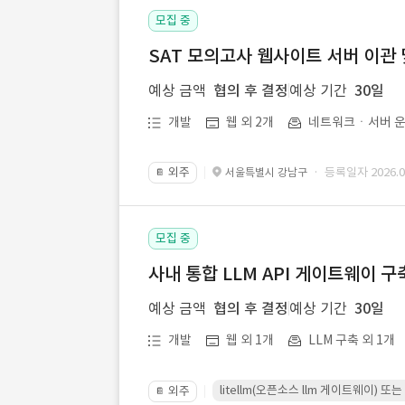
모집 중
SAT 모의고사 웹사이트 서버 이관 
예상 금액
협의 후 결정
예상 기간
30일
개발
웹 외 2개
네트워크ㆍ서버 운
외주
· 등록일자 2026.07
서울특별시 강남구
📔
모집 중
사내 통합 LLM API 게이트웨이 구
예상 금액
협의 후 결정
예상 기간
30일
개발
웹 외 1개
LLM 구축 외 1개
litellm(오픈소스 llm 게이트웨이)
외주
📔