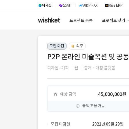
위시켓
요즘IT
AIDP - AX
Rise ERP
프로젝트 등록
프로젝트 찾기
프로젝트 찾기
모집 마감
외주
유사사례 검색 A
P2P 온라인 미술옥션 및 공
디자인
기획
웹
중개ㆍ매칭 플랫폼
45,000,000원
예상 금액
금액 조율 가능
모집 마감일
2021년 09월 29일