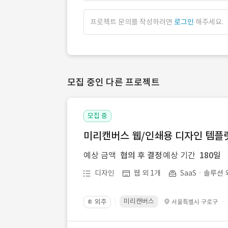
프로젝트 문의를 작성하려면
로그인
해주세요.
모집 중인 다른 프로젝트
모집 중
미리캔버스 웹/인쇄용 디자인 템플릿 
예상 금액
협의 후 결정
예상 기간
180일
디자인
웹 외 1개
SaaSㆍ솔루션 
미리캔버스
외주
·
서울특별시 구로구
📔