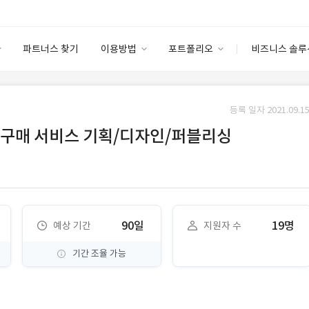
파트너스 찾기
이용방법
포트폴리오
비즈니스 솔루
이용방법
포트폴리오
엔터프라이즈
I
파트너 등급
이용후기
등록 일자 2021.09.15
안심 코드 케어
이용요금
솔루션 마켓
동구매 서비스 기획/디자인/퍼블리싱
고객센터
스토어
90일
19명
예상 기간
지원자 수
기간 조율 가능