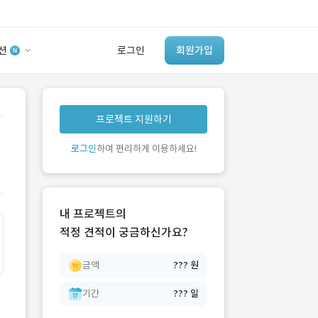
션
로그인
회원가입
유사사례 검색 AI
.
프로젝트 지원하기
‘이런 거’ 만들어본
개발 회사 있어?
로그인
하여 편리하게 이용하세요!
바로가기
내 프로젝트의
적정 견적이 궁금하신가요?
금액
??? 원
기간
??? 일