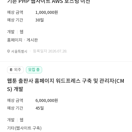
기존 PHP 웹사이트 AWS 호스팅 이전
예상 금액
1,000,000원
예상 기간
30일
개발
웹
홈페이지ㆍ게시판
· 등록일자 2026.07.28.
서울특별시
외주
모집 중
📔
웹툰 출판사 홈페이지 워드프레스 구축 및 관리자(CM
S) 개발
예상 금액
6,000,000원
예상 기간
45일
개발
웹
기타(웹사이트 구축)