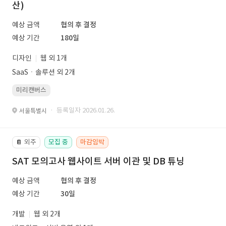
산)
예상 금액
협의 후 결정
예상 기간
180일
디자인
웹 외 1개
SaaSㆍ솔루션 외 2개
미리캔버스
· 등록일자 2026.01.26.
서울특별시
외주
모집 중
마감임박
📔
SAT 모의고사 웹사이트 서버 이관 및 DB 튜닝
예상 금액
협의 후 결정
예상 기간
30일
개발
웹 외 2개